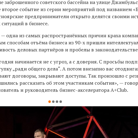
не заброшенного советского бассейна на улице Джамбуль
е второе событие из серии мероприятий под названием «
асноярские предприниматели открыто делятся своими и
ситуаций в бизнесе.
— одна из самых распространённых причин краха компа
м способам отъёма бизнеса из 90-х пришли интеллектуа
вость деловых партнёров и пробелы в законодательстве
одня начинается не с угроз, а с доверия.
С просьбы подп
тупку „ради общего дела“. А потом внезапно вас отодвиг
вают договоры, закрывают доступы. Так произошло с ре
ешились рассказать об этом участникам события»,
— гово
ователь и руководитель бизнес-акселератора А+Club.