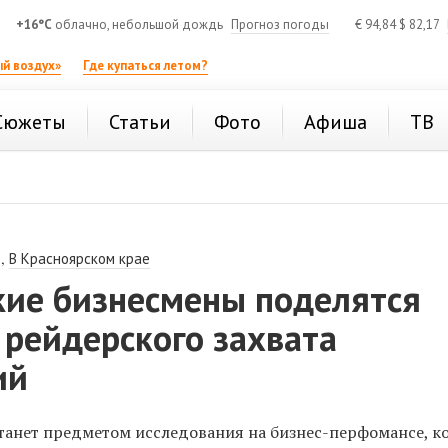
+16°C
облачно, небольшой дождь
Прогноз погоды
€
94,84
$
82,17
й воздух»
Где купаться летом?
Сюжеты
Статьи
Фото
Афиша
ТВ
,
В Красноярском крае
кие бизнесмены поделятся
 рейдерского захвата
ий
 станет предметом исследования на бизнес-перфомансе, 