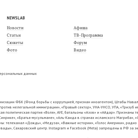
NEWSLAB
Новости
Афиша
Статьи
ТВ-Программа
Сюжеты
Форум
Фото
Видео
персональных данных
низации ФБК (Фонд борьбы с коррупцией, признан иноагентом), Штабы Навал
ротив нелегальной иммиграции», «Правый сектор», УНА-УНСО, УПА, «Тризуб и
ая политическая партия «Воля», АУЕ, батальоны «Азов» и «Айдар». Признаны
 Синрике», «Братья-мусульмане», «Аль-Каида в странах исламского Магриба», 
ы: телеканал «Дождь», «Медуза», «Важные истории», «Голос Америки», радио 
ады», Сахаровский центр. Instagram и Facebook (Metа) запрещены в РФ за э