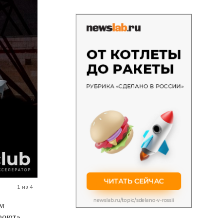
1 из 4
им
кроют»