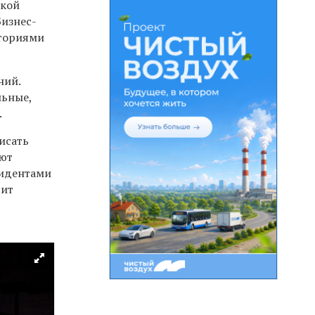
ской
Бизнес-
сториями
ний.
льные,
.
исать
ают
зидентами
рит