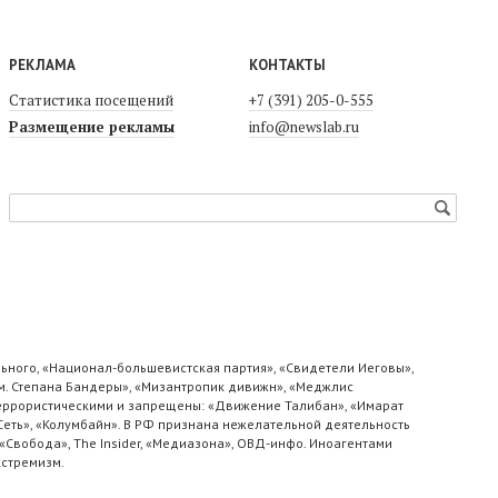
РЕКЛАМА
КОНТАКТЫ
Статистика посещений
+7 (391) 205-0-555
Размещение рекламы
info@newslab.ru
ьного, «Национал-большевистская партия», «Свидетели Иеговы»,
м. Степана Бандеры», «Мизантропик дивижн», «Меджлис
 террористическими и запрещены: «Движение Талибан», «Имарат
«Сеть», «Колумбайн». В РФ признана нежелательной деятельность
«Свобода», The Insider, «Медиазона», ОВД-инфо. Иноагентами
кстремизм.