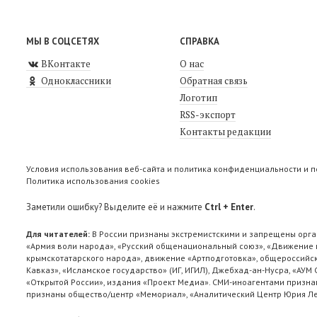
МЫ В СОЦСЕТЯХ
СПРАВКА
ВКонтакте
О нас
Одноклассники
Обратная связь
Логотип
RSS-экспорт
Контакты редакции
Условия использования веб-сайта и политика конфиденциальности и 
Политика использования cookies
Заметили ошибку? Выделите её и нажмите
Ctrl + Enter
.
Для читателей:
В России признаны экстремистскими и запрещены орга
«Армия воли народа», «Русский общенациональный союз», «Движение п
крымскотатарского народа», движение «Артподготовка», общероссийск
Кавказ», «Исламское государство» (ИГ, ИГИЛ), Джебхад-ан-Нусра, «АУМ
«Открытой России», издания «Проект Медиа». СМИ-иноагентами признан
признаны общество/центр «Мемориал», «Аналитический Центр Юрия Лев