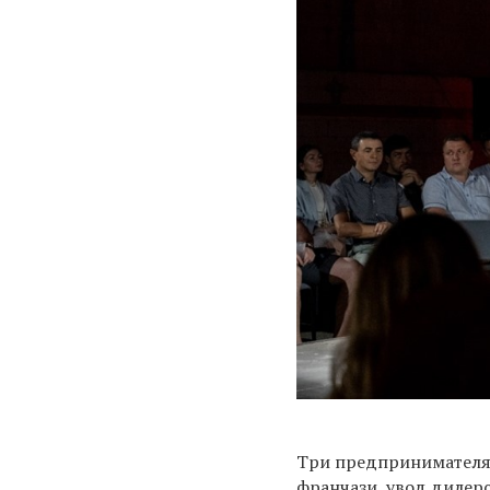
Три предпринимателя,
франчази, увод дилер