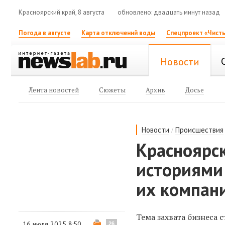
Красноярский край, 8 августа
обновлено: двадцать минут назад
Погода в августе
Карта отключений воды
Спецпроект «Чисты
Новости
Лента новостей
Сюжеты
Архив
Досье
/
Новости
Происшествия
Красноярс
историями
их компан
Тема захвата бизнеса
16 июля 2025 8:50
26