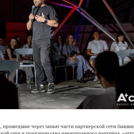
 прошедшие через захват части партнерской сети бывш
ской сети и предательство равноправного партнёра, «от