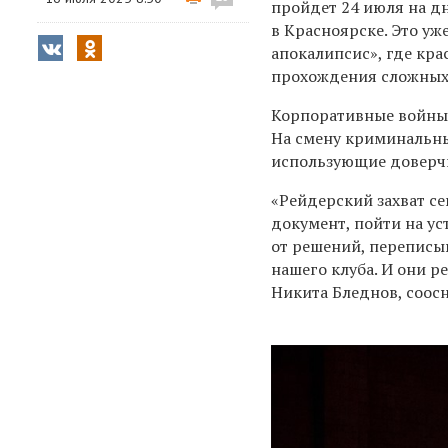
пройдет 24 июля на д
в Красноярске. Это уж
апокалипсис», где кр
прохождения сложных 
Корпоративные войны 
На смену криминальны
использующие доверчи
«Рейдерский захват сег
документ, пойти на ус
от решений, переписы
нашего клуба. И они р
Никита Бледнов, соосн