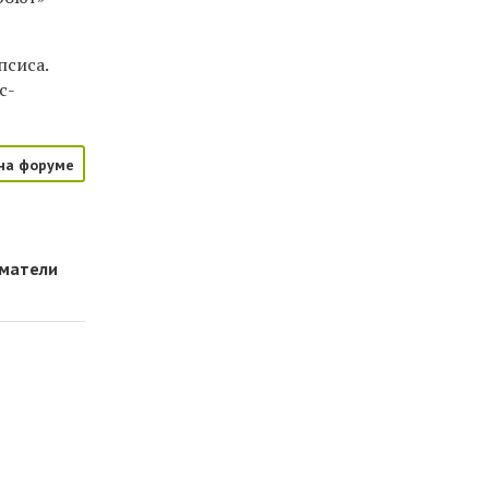
псиса.
с-
на форуме
иматели