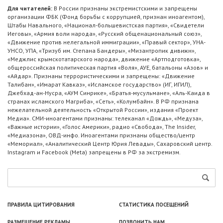
Для читателей:
В России признаны экстремистскими и запрещены
организации ФБК (Фонд борьбы с коррупцией, признан иноагентом),
Штабы Навального, «Национал-большевистская партия», «Свидетели
Иеговы», «Армия воли народа», «Русский общенациональный союз»,
«Движение против нелегальной иммиграции», «Правый сектор», УНА-
УНСО, УПА, «Тризуб им. Степана Бандеры», «Мизантропик дивижн»,
«Меджлис крымскотатарского народа», движение «Артподготовка»,
общероссийская политическая партия «Воля», АУЕ, батальоны «Азов» и
«Айдар». Признаны террористическими и запрещены: «Движение
Талибан», «Имарат Кавказ», «Исламское государство» (ИГ, ИГИЛ),
Джебхад-ан-Нусра, «АУМ Синрике», «Братья-мусульмане», «Аль-Каида в
странах исламского Магриба», «Сеть», «Колумбайн». В РФ признана
нежелательной деятельность «Открытой России», издания «Проект
Медиа». СМИ-иноагентами признаны: телеканал «Дождь», «Медуза»,
«Важные истории», «Голос Америки», радио «Свобода», The Insider,
«Медиазона», ОВД-инфо. Иноагентами признаны общество/центр
«Мемориал», «Аналитический Центр Юрия Левады», Сахаровский центр.
Instagram и Facebook (Metа) запрещены в РФ за экстремизм.
ПРАВИЛА ЦИТИРОВАНИЯ
СТАТИСТИКА ПОСЕЩЕНИЙ
РАЗМЕЩЕНИЕ РЕКЛАМЫ
ПОЗВОНИТЬ НАМ