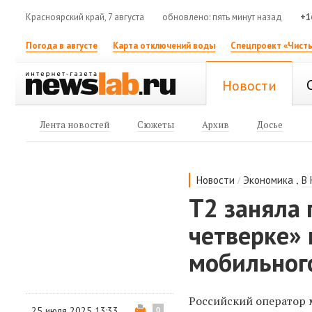
Красноярский край, 7 августа
обновлено: пять минут назад
+1
Погода в августе
Карта отключений воды
Спецпроект «Чисты
Новости
Лента новостей
Сюжеты
Архив
Досье
/
,
Новости
Экономика
В
Т2 заняла 
четверке»
мобильног
Российский оператор м
25 июля 2025 13:33
0