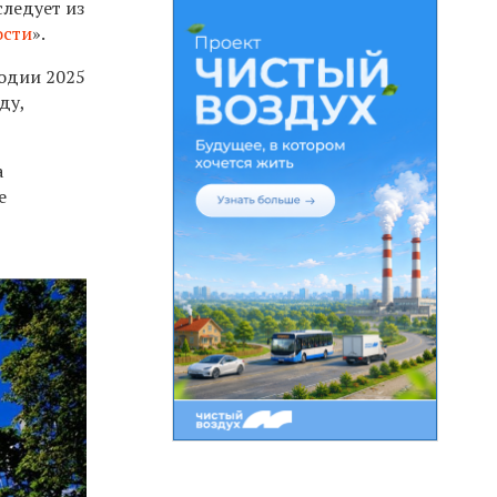
следует из
ости
».
годии 2025
ду,
а
е