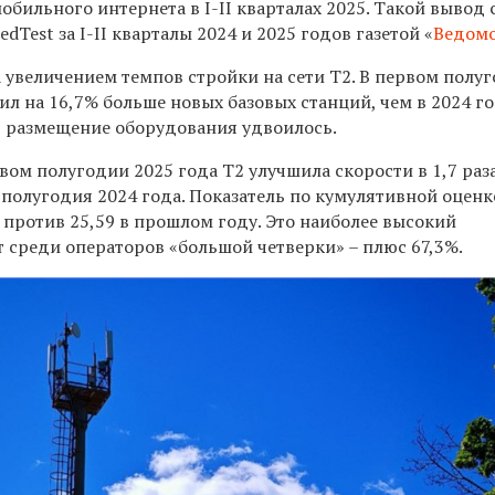
бильного интернета в I-II кварталах 2025. Такой вывод 
dTest за I-II кварталы 2024 и 2025 годов газетой «
Ведом
 увеличением темпов стройки на сети Т2. В первом полу
ил на 16,7% больше новых базовых станций, чем в 2024 го
д размещение оборудования удвоилось.
вом полугодии 2025 года Т2 улучшила скорости в 1,7 раз
полугодия 2024 года. Показатель по кумулятивной оценк
а против 25,59 в прошлом году. Это наиболее высокий
 среди операторов «большой четверки» – плюс 67,3%.