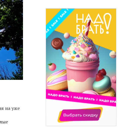
я на уже
алые