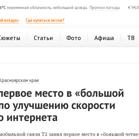
6°C
переменная облачность, небольшой дождь
Прогноз погоды
€
94,
й воздух»
Где купаться летом?
Сюжеты
Статьи
Фото
Афиша
ТВ
 Красноярском крае
первое место в «большой
 по улучшению скорости
о интернета
обильной связи Т2 занял первое место в «большой четве