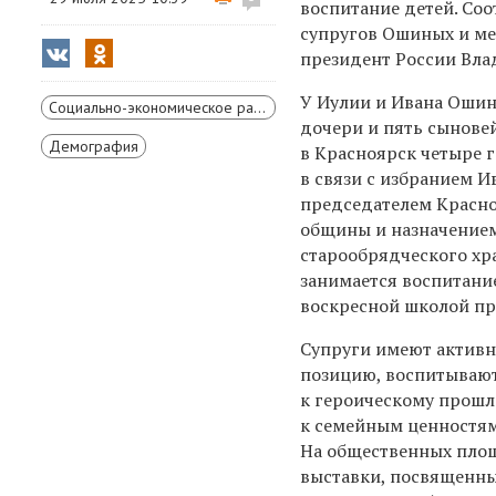
воспитание детей. Со
супругов Ошиных и ме
президент России Вла
У Иулии и Ивана Ошин
Социально-экономическое развитие Красноярского края
дочери и пять сыновей
Демография
в Красноярск четыре г
в связи с избранием И
председателем Красн
общины и назначение
старообрядческого хр
занимается воспитани
воскресной школой пр
Супруги имеют актив
позицию, воспитывают
к героическому прошл
к семейным ценностям
На общественных пло
выставки, посвященны