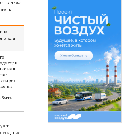
я слава»
писал
ва»
льская
го
родители
щие или
учае
 четырех
учения
о быть
зуют
жегодные