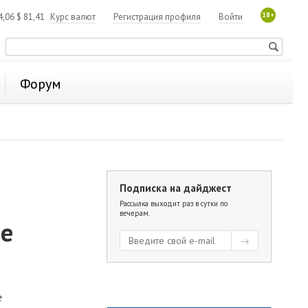
18+
4,06
$
81,41
Курс валют
Регистрация профиля
Войти
Форум
Подписка на дайджест
Рассылка выходит раз в сутки по
вечерам.
ое
е