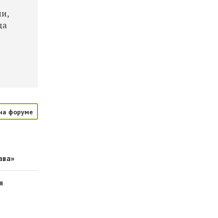
ии,
да
на форуме
ава»
я