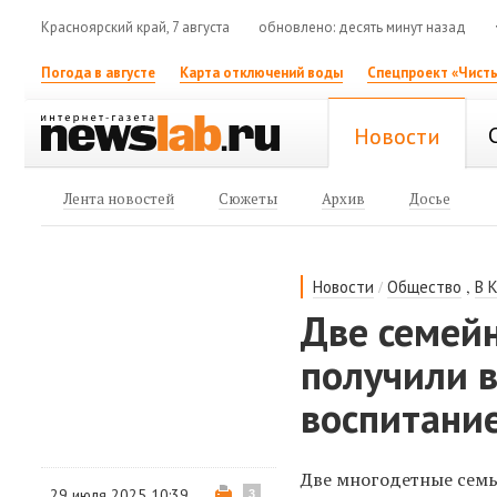
Красноярский край, 7 августа
обновлено: десять минут назад
Погода в августе
Карта отключений воды
Спецпроект «Чисты
Новости
Лента новостей
Сюжеты
Архив
Досье
/
,
Новости
Общество
В 
Две семей
получили 
воспитани
Две многодетные семь
29 июля 2025 10:39
3