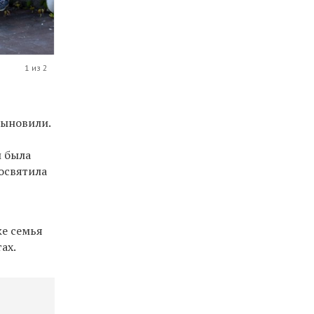
1 из 2
сыновили.
и была
освятила
же семья
ах.