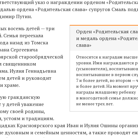
ответствующий указ о награждении орденом «Родительска
далью ордена «Родительская слава» супругов Смаль под
димир Путин.
ых восемь детей — три
Орден «Родительская сла
. Семья переехала
и медаль ордена «Родите
ода назад из Томска
слава»
вана Сергеевича
оярской старообрядческой
Относятся к наградам высше
уровня. Ими награждаются 
м священником
(усыновители), воспитываю
ама. Иулия Геннадьевна
воспитывавшие в первом сл
ем детей и руководит
7 и более детей, во втором —
и храме.
и более детей. На момент вр
награды младшему ребенку
ную гражданскую
в многодетной семье должн
 у детей уважение
не менее трех лет.
ому своей родины,
, устоям и традициям.
щадках Красноярского края Иван и Иулия Ошины органи
е духовным и семейным ценностям, а также проводят е