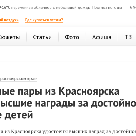
+16°C
переменная облачность, небольшой дождь
Прогноз погоды
€
9
й воздух»
Где купаться летом?
Сюжеты
Статьи
Фото
Афиша
ТВ
Красноярском крае
ные пары из Красноярска
высшие награды за достойн
е детей
и из Красноярска удостоены высших наград за достойно