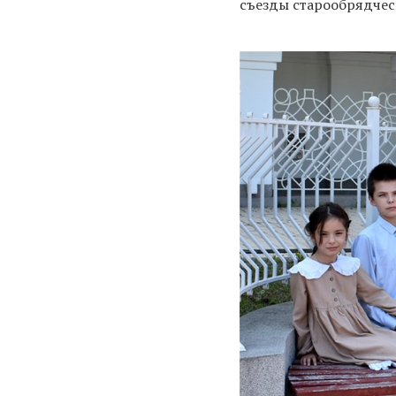
съезды старообрядче