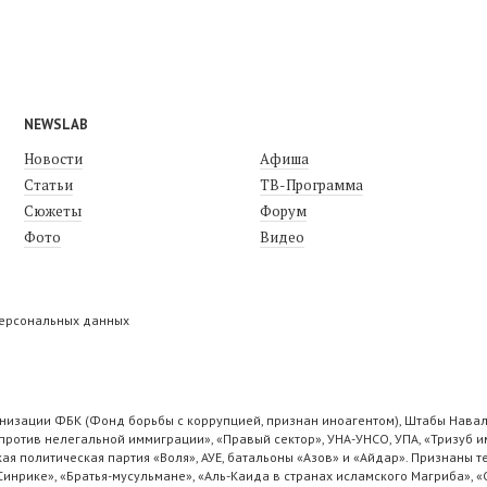
NEWSLAB
Новости
Афиша
Статьи
ТВ-Программа
Сюжеты
Форум
Фото
Видео
персональных данных
низации ФБК (Фонд борьбы с коррупцией, признан иноагентом), Штабы Навал
ротив нелегальной иммиграции», «Правый сектор», УНА-УНСО, УПА, «Тризуб и
ая политическая партия «Воля», АУЕ, батальоны «Азов» и «Айдар». Признаны
 Синрике», «Братья-мусульмане», «Аль-Каида в странах исламского Магриба», 