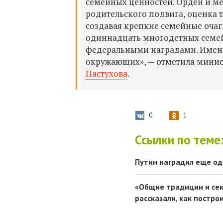
семейных ценностей. Орден и ме
родительского подвига, оценка т
создавая крепкие семейные очаги
одиннадцать многодетных семе
федеральными наградами. Именн
окружающих», — отметила минис
Пастухова
.
0
1
Ссылки по теме
Путин наградил еще од
«Общие традиции и сек
рассказали, как постр