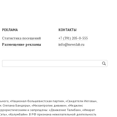
РЕКЛАМА
КОНТАКТЫ
Статистика посещений
+7 (391) 205-0-555
Размещение рекламы
info@newslab.ru
ьного, «Национал-большевистская партия», «Свидетели Иеговы»,
м. Степана Бандеры», «Мизантропик дивижн», «Меджлис
 террористическими и запрещены: «Движение Талибан», «Имарат
«Сеть», «Колумбайн». В РФ признана нежелательной деятельность