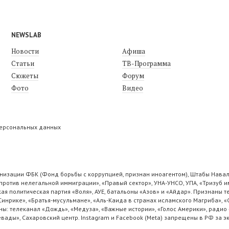
NEWSLAB
Новости
Афиша
Статьи
ТВ-Программа
Сюжеты
Форум
Фото
Видео
персональных данных
низации ФБК (Фонд борьбы с коррупцией, признан иноагентом), Штабы Навал
ротив нелегальной иммиграции», «Правый сектор», УНА-УНСО, УПА, «Тризуб и
ая политическая партия «Воля», АУЕ, батальоны «Азов» и «Айдар». Признаны
 Синрике», «Братья-мусульмане», «Аль-Каида в странах исламского Магриба», 
ы: телеканал «Дождь», «Медуза», «Важные истории», «Голос Америки», радио 
ады», Сахаровский центр. Instagram и Facebook (Metа) запрещены в РФ за э