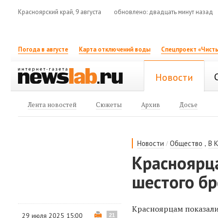
Красноярский край, 9 августа
обновлено: двадцать минут назад
Погода в августе
Карта отключений воды
Спецпроект «Чисты
Новости
Лента новостей
Сюжеты
Архив
Досье
/
,
Новости
Общество
В 
Красноярца
шестого бр
Красноярцам показали 
29 июля 2025 15:00
21