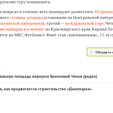
третьему туру чемпионата.
сноярске в течение лета планируют разместить
10 бронз
рвого
суслика-речника
установили на Центральной набер
рыгинской набережной
, третий —
на Караульной горе
. Че
имя выбирал космонавт
из Красноярского края Кирилл Пе
ится на МКС. Футболист Финт стал «внеплановым», 11-м 
21
Обсудить 
:
альную площадь вернулся бронзовый Чехов (видео)
, как продвигается строительство «Динопарка»