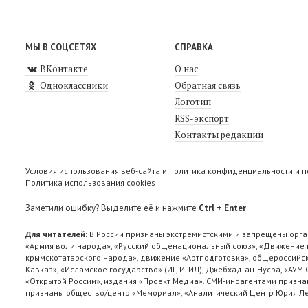
МЫ В СОЦСЕТЯХ
СПРАВКА
ВКонтакте
О нас
Одноклассники
Обратная связь
Логотип
RSS-экспорт
Контакты редакции
Условия использования веб-сайта и политика конфиденциальности и 
Политика использования cookies
Заметили ошибку? Выделите её и нажмите
Ctrl + Enter
.
Для читателей:
В России признаны экстремистскими и запрещены орга
«Армия воли народа», «Русский общенациональный союз», «Движение п
крымскотатарского народа», движение «Артподготовка», общероссийск
Кавказ», «Исламское государство» (ИГ, ИГИЛ), Джебхад-ан-Нусра, «АУМ
«Открытой России», издания «Проект Медиа». СМИ-иноагентами признан
признаны общество/центр «Мемориал», «Аналитический Центр Юрия Лев