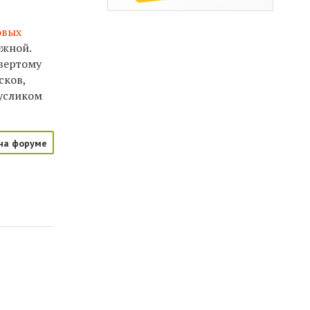
овых
ежной.
твертому
сков,
сусликом
на форуме