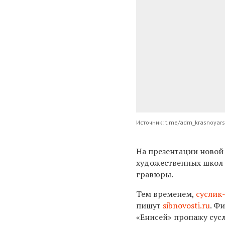
Источник: t.me/adm_krasnoyar
На презентации новой
художественных школ №
гравюры.
Тем временем,
суслик
пишут
sibnovosti.ru
. Ф
«Енисей» пропажу сусл