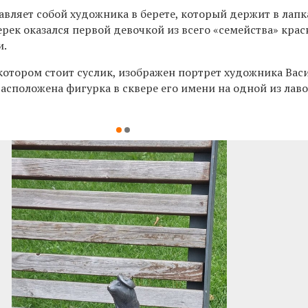
вляет собой художника в берете, который держит в лапка
ерек оказался первой девочкой из всего «семейства» кра
и.
 котором стоит суслик, изображен портрет художника
Вас
асположена фигурка в сквере его имени на одной из лаво