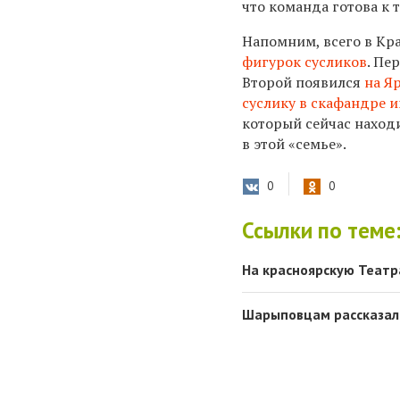
что команда готова к 
Напомним, всего в Кра
фигурок сусликов
. Пе
Второй появился
на Я
суслику в скафандре 
который сейчас наход
в этой «семье».
0
0
Ссылки по теме
На красноярскую Театр
Шарыповцам рассказали