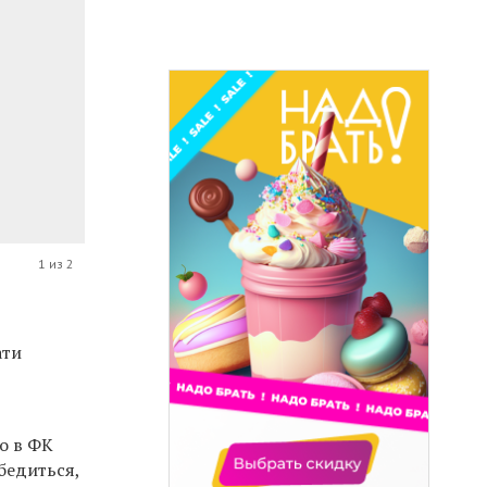
1 из 2
ати
о в ФК
бедиться,