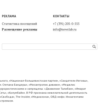
РЕКЛАМА
КОНТАКТЫ
Статистика посещений
+7 (391) 205-0-555
Размещение рекламы
info@newslab.ru
ьного, «Национал-большевистская партия», «Свидетели Иеговы»,
м. Степана Бандеры», «Мизантропик дивижн», «Меджлис
 террористическими и запрещены: «Движение Талибан», «Имарат
«Сеть», «Колумбайн». В РФ признана нежелательной деятельность
«Свобода», The Insider, «Медиазона», ОВД-инфо. Иноагентами
кстремизм.