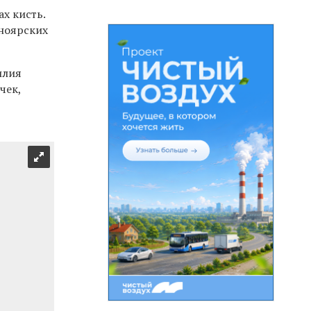
х кисть.
сноярских
илия
чек,