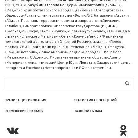
УНСО, УПА, «Тризуб им. Степана Бандеры», «Мизантропик дивижн»,
«Меджлис крымскотатарского народа», движение «Артподготовка»,
общероссийская политическая партия «Воля», АУЕ, батальоны «Азов» и
«Айдар». Признаны террористическими и запрещены: «Движение
Талибан», «Имарат Кавказ», «Исламское государство» (ИГ, ИГИЛ),
Джебхад-ан-Нусра, «АУМ Синрике», «Братья-мусульмане», «Аль-Каида в
странах исламского Магриба», «Сеть», «Колумбайн». В РФ признана
нежелательной деятельность «Открытой России», издания «Проект
Медиа». СМИ-иноагентами признаны: телеканал «Дождь», «Медуза»,
«Важные истории», «Голос Америки», радио «Свобода», The Insider,
«Медиазона», ОВД-инфо. Иноагентами признаны общество/центр
«Мемориал», «Аналитический Центр Юрия Левады», Сахаровский центр.
Instagram и Facebook (Metа) запрещены в РФ за экстремизм.
ПРАВИЛА ЦИТИРОВАНИЯ
СТАТИСТИКА ПОСЕЩЕНИЙ
РАЗМЕЩЕНИЕ РЕКЛАМЫ
ПОЗВОНИТЬ НАМ