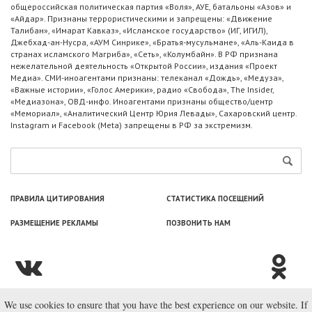
общероссийская политическая партия «Воля», АУЕ, батальоны «Азов» и
«Айдар». Признаны террористическими и запрещены: «Движение
Талибан», «Имарат Кавказ», «Исламское государство» (ИГ, ИГИЛ),
Джебхад-ан-Нусра, «АУМ Синрике», «Братья-мусульмане», «Аль-Каида в
странах исламского Магриба», «Сеть», «Колумбайн». В РФ признана
нежелательной деятельность «Открытой России», издания «Проект
Медиа». СМИ-иноагентами признаны: телеканал «Дождь», «Медуза»,
«Важные истории», «Голос Америки», радио «Свобода», The Insider,
«Медиазона», ОВД-инфо. Иноагентами признаны общество/центр
«Мемориал», «Аналитический Центр Юрия Левады», Сахаровский центр.
Instagram и Facebook (Metа) запрещены в РФ за экстремизм.
ПРАВИЛА ЦИТИРОВАНИЯ
СТАТИСТИКА ПОСЕЩЕНИЙ
РАЗМЕЩЕНИЕ РЕКЛАМЫ
ПОЗВОНИТЬ НАМ
We use cookies to ensure that you have the best experience on our website. If
© ООО «Лаборатория Новоcтей», 2003—2026.