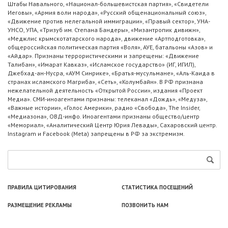
Штабы Навального, «Национал-большевистская партия», «Свидетели
Иеговы», «Армия воли народа», «Русский общенациональный союз»,
«Движение против нелегальной иммиграции», «Правый сектор», УНА-
УНСО, УПА, «Тризуб им. Степана Бандеры», «Мизантропик дивижн»,
«Меджлис крымскотатарского народа», движение «Артподготовка»,
общероссийская политическая партия «Воля», АУЕ, батальоны «Азов» и
«Айдар». Признаны террористическими и запрещены: «Движение
Талибан», «Имарат Кавказ», «Исламское государство» (ИГ, ИГИЛ),
Джебхад-ан-Нусра, «АУМ Синрике», «Братья-мусульмане», «Аль-Каида в
странах исламского Магриба», «Сеть», «Колумбайн». В РФ признана
нежелательной деятельность «Открытой России», издания «Проект
Медиа». СМИ-иноагентами признаны: телеканал «Дождь», «Медуза»,
«Важные истории», «Голос Америки», радио «Свобода», The Insider,
«Медиазона», ОВД-инфо. Иноагентами признаны общество/центр
«Мемориал», «Аналитический Центр Юрия Левады», Сахаровский центр.
Instagram и Facebook (Metа) запрещены в РФ за экстремизм.
ПРАВИЛА ЦИТИРОВАНИЯ
СТАТИСТИКА ПОСЕЩЕНИЙ
РАЗМЕЩЕНИЕ РЕКЛАМЫ
ПОЗВОНИТЬ НАМ