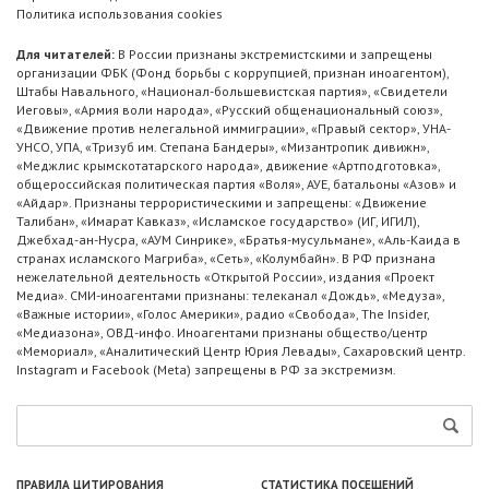
Политика использования cookies
Для читателей:
В России признаны экстремистскими и запрещены
организации ФБК (Фонд борьбы с коррупцией, признан иноагентом),
Штабы Навального, «Национал-большевистская партия», «Свидетели
Иеговы», «Армия воли народа», «Русский общенациональный союз»,
«Движение против нелегальной иммиграции», «Правый сектор», УНА-
УНСО, УПА, «Тризуб им. Степана Бандеры», «Мизантропик дивижн»,
«Меджлис крымскотатарского народа», движение «Артподготовка»,
общероссийская политическая партия «Воля», АУЕ, батальоны «Азов» и
«Айдар». Признаны террористическими и запрещены: «Движение
Талибан», «Имарат Кавказ», «Исламское государство» (ИГ, ИГИЛ),
Джебхад-ан-Нусра, «АУМ Синрике», «Братья-мусульмане», «Аль-Каида в
странах исламского Магриба», «Сеть», «Колумбайн». В РФ признана
нежелательной деятельность «Открытой России», издания «Проект
Медиа». СМИ-иноагентами признаны: телеканал «Дождь», «Медуза»,
«Важные истории», «Голос Америки», радио «Свобода», The Insider,
«Медиазона», ОВД-инфо. Иноагентами признаны общество/центр
«Мемориал», «Аналитический Центр Юрия Левады», Сахаровский центр.
Instagram и Facebook (Metа) запрещены в РФ за экстремизм.
ПРАВИЛА ЦИТИРОВАНИЯ
СТАТИСТИКА ПОСЕЩЕНИЙ