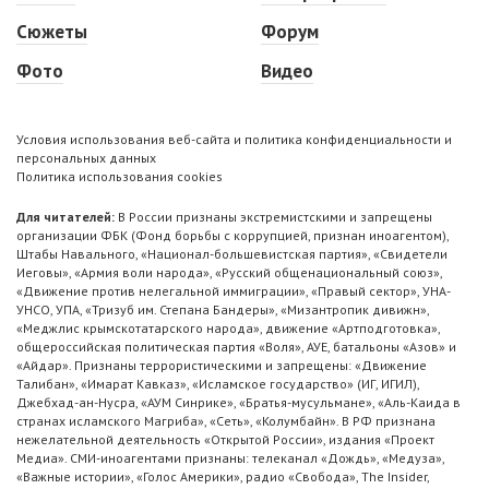
Сюжеты
Форум
Фото
Видео
Условия использования веб-сайта и политика конфиденциальности и
персональных данных
Политика использования cookies
Для читателей:
В России признаны экстремистскими и запрещены
организации ФБК (Фонд борьбы с коррупцией, признан иноагентом),
Штабы Навального, «Национал-большевистская партия», «Свидетели
Иеговы», «Армия воли народа», «Русский общенациональный союз»,
«Движение против нелегальной иммиграции», «Правый сектор», УНА-
УНСО, УПА, «Тризуб им. Степана Бандеры», «Мизантропик дивижн»,
«Меджлис крымскотатарского народа», движение «Артподготовка»,
общероссийская политическая партия «Воля», АУЕ, батальоны «Азов» и
«Айдар». Признаны террористическими и запрещены: «Движение
Талибан», «Имарат Кавказ», «Исламское государство» (ИГ, ИГИЛ),
Джебхад-ан-Нусра, «АУМ Синрике», «Братья-мусульмане», «Аль-Каида в
странах исламского Магриба», «Сеть», «Колумбайн». В РФ признана
нежелательной деятельность «Открытой России», издания «Проект
Медиа». СМИ-иноагентами признаны: телеканал «Дождь», «Медуза»,
«Важные истории», «Голос Америки», радио «Свобода», The Insider,