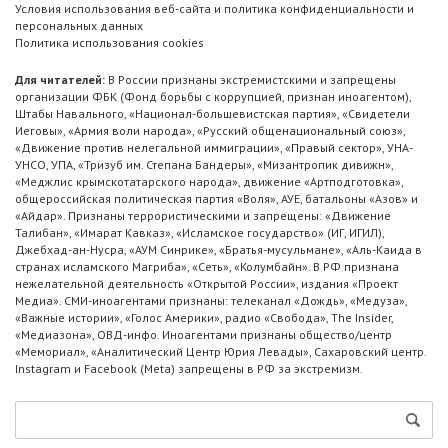
Условия использования веб-сайта и политика конфиденциальности и
персональных данных
Политика использования cookies
Для читателей:
В России признаны экстремистскими и запрещены
организации ФБК (Фонд борьбы с коррупцией, признан иноагентом),
Штабы Навального, «Национал-большевистская партия», «Свидетели
Иеговы», «Армия воли народа», «Русский общенациональный союз»,
«Движение против нелегальной иммиграции», «Правый сектор», УНА-
УНСО, УПА, «Тризуб им. Степана Бандеры», «Мизантропик дивижн»,
«Меджлис крымскотатарского народа», движение «Артподготовка»,
общероссийская политическая партия «Воля», АУЕ, батальоны «Азов» и
«Айдар». Признаны террористическими и запрещены: «Движение
Талибан», «Имарат Кавказ», «Исламское государство» (ИГ, ИГИЛ),
Джебхад-ан-Нусра, «АУМ Синрике», «Братья-мусульмане», «Аль-Каида в
странах исламского Магриба», «Сеть», «Колумбайн». В РФ признана
нежелательной деятельность «Открытой России», издания «Проект
Медиа». СМИ-иноагентами признаны: телеканал «Дождь», «Медуза»,
«Важные истории», «Голос Америки», радио «Свобода», The Insider,
«Медиазона», ОВД-инфо. Иноагентами признаны общество/центр
«Мемориал», «Аналитический Центр Юрия Левады», Сахаровский центр.
Instagram и Facebook (Metа) запрещены в РФ за экстремизм.