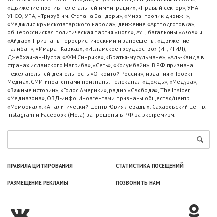
«Движение против нелегальной иммиграции», «Правый сектор», УНА-
УНСО, УПА, «Тризуб им. Степана Бандеры», «Мизантропик дивижн»,
«Меджлис крымскотатарского народа», движение «Артподготовка»,
общероссийская политическая партия «Воля», АУЕ, батальоны «Азов» и
«Айдар». Признаны террористическими и запрещены: «Движение
Талибан», «Имарат Кавказ», «Исламское государство» (ИГ, ИГИЛ),
Джебхад-ан-Нусра, «АУМ Синрике», «Братья-мусульмане», «Аль-Каида в
странах исламского Магриба», «Сеть», «Колумбайн». В РФ признана
нежелательной деятельность «Открытой России», издания «Проект
Медиа». СМИ-иноагентами признаны: телеканал «Дождь», «Медуза»,
«Важные истории», «Голос Америки», радио «Свобода», The Insider,
«Медиазона», ОВД-инфо. Иноагентами признаны общество/центр
«Мемориал», «Аналитический Центр Юрия Левады», Сахаровский центр.
Instagram и Facebook (Metа) запрещены в РФ за экстремизм.
ПРАВИЛА ЦИТИРОВАНИЯ
СТАТИСТИКА ПОСЕЩЕНИЙ
РАЗМЕЩЕНИЕ РЕКЛАМЫ
ПОЗВОНИТЬ НАМ