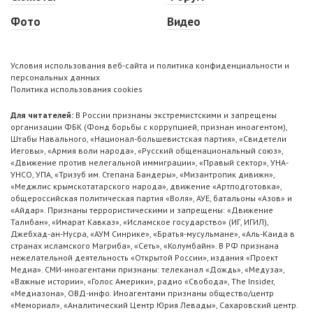
Фото
Видео
Условия использования веб-сайта и политика конфиденциальности и
персональных данных
Политика использования cookies
Для читателей:
В России признаны экстремистскими и запрещены
организации ФБК (Фонд борьбы с коррупцией, признан иноагентом),
Штабы Навального, «Национал-большевистская партия», «Свидетели
Иеговы», «Армия воли народа», «Русский общенациональный союз»,
«Движение против нелегальной иммиграции», «Правый сектор», УНА-
УНСО, УПА, «Тризуб им. Степана Бандеры», «Мизантропик дивижн»,
«Меджлис крымскотатарского народа», движение «Артподготовка»,
общероссийская политическая партия «Воля», АУЕ, батальоны «Азов» и
«Айдар». Признаны террористическими и запрещены: «Движение
Талибан», «Имарат Кавказ», «Исламское государство» (ИГ, ИГИЛ),
Джебхад-ан-Нусра, «АУМ Синрике», «Братья-мусульмане», «Аль-Каида в
странах исламского Магриба», «Сеть», «Колумбайн». В РФ признана
нежелательной деятельность «Открытой России», издания «Проект
Медиа». СМИ-иноагентами признаны: телеканал «Дождь», «Медуза»,
«Важные истории», «Голос Америки», радио «Свобода», The Insider,
«Медиазона», ОВД-инфо. Иноагентами признаны общество/центр
«Мемориал», «Аналитический Центр Юрия Левады», Сахаровский центр.