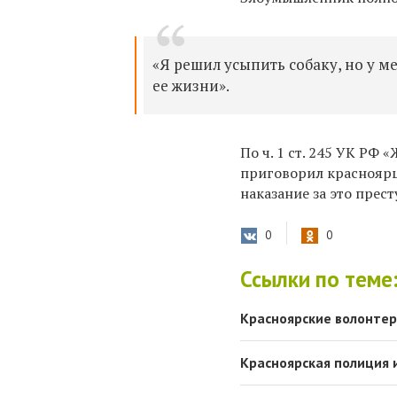
«Я решил усыпить собаку, но у м
ее жизни».
По ч. 1 ст. 245 УК РФ
«
приговорил красноярц
наказание за это прес
0
0
Ссылки по теме
Красноярские волонтер
Красноярская полиция 