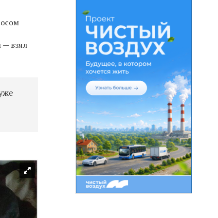
росом
 — взял
 уже