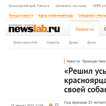
Красноярский край, 9 августа
обновлено: час назад
+13°C
об
Погода в августе
Карта отключений воды
Спецпроект «Чисты
Новости
Лента новостей
Сюжеты
Архив
Досье
/
Новости
Происшествия
«Решил усы
красноярца
своей соба
Суд признал 23-летне
25 августа 2025 12:04
8