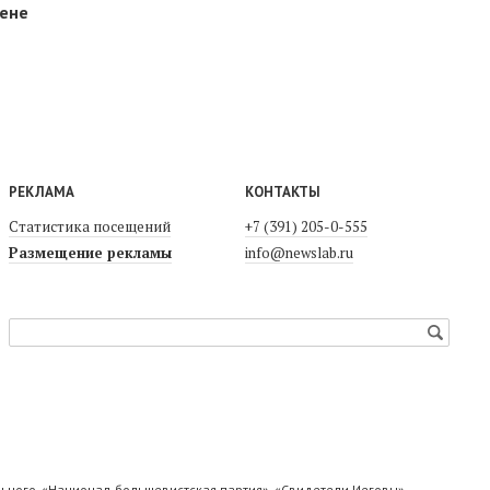
жене
РЕКЛАМА
КОНТАКТЫ
Статистика посещений
+7 (391) 205-0-555
Размещение рекламы
info@newslab.ru
ьного, «Национал-большевистская партия», «Свидетели Иеговы»,