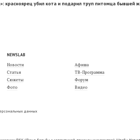
д»: красноярец убил кота и подарил труп питомца бывшей 
NEWSLAB
Новости
Афиша
Статьи
ТВ-Программа
Сюжеты
Форум
Фото
Видео
персональных данных
низации ФБК (Фонд борьбы с коррупцией, признан иноагентом), Штабы Навал