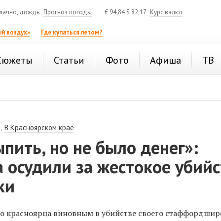
лачно, дождь
Прогноз погоды
€
94,84
$
82,17
Курс валют
й воздух»
Где купаться летом?
Сюжеты
Статьи
Фото
Афиша
ТВ
,
В Красноярском крае
пить, но не было денег»:
 осудили за жестокое убий
ки
го красноярца виновным в убийстве своего
стаффордшир