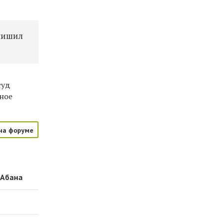
 лишил
суд
ное
на форуме
 Абана