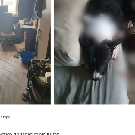
ратура
стью признал свою вину: