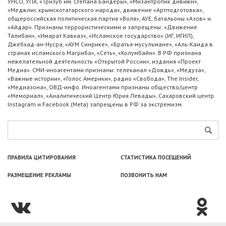
УНСО, УПА, «Тризуб им. Степана Бандеры», «Мизантропик дивижн»,
«Меджлис крымскотатарского народа», движение «Артподготовка»,
общероссийская политическая партия «Воля», АУЕ, батальоны «Азов» и
«Айдар». Признаны террористическими и запрещены: «Движение
Талибан», «Имарат Кавказ», «Исламское государство» (ИГ, ИГИЛ),
Джебхад-ан-Нусра, «АУМ Синрике», «Братья-мусульмане», «Аль-Каида в
странах исламского Магриба», «Сеть», «Колумбайн». В РФ признана
нежелательной деятельность «Открытой России», издания «Проект
Медиа». СМИ-иноагентами признаны: телеканал «Дождь», «Медуза»,
«Важные истории», «Голос Америки», радио «Свобода», The Insider,
«Медиазона», ОВД-инфо. Иноагентами признаны общество/центр
«Мемориал», «Аналитический Центр Юрия Левады», Сахаровский центр.
Instagram и Facebook (Metа) запрещены в РФ за экстремизм.
ПРАВИЛА ЦИТИРОВАНИЯ
СТАТИСТИКА ПОСЕЩЕНИЙ
РАЗМЕЩЕНИЕ РЕКЛАМЫ
ПОЗВОНИТЬ НАМ