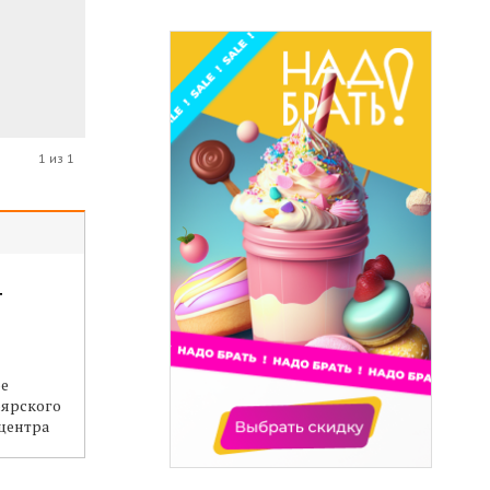
1 из 1
т
е
оярского
центра