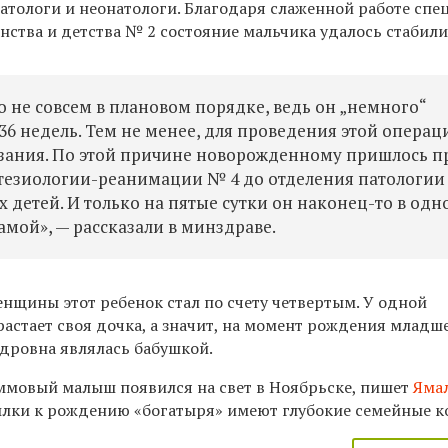
атологи и неонатологи. Благодаря слаженной работе спе
нства и детства № 2 состояние мальчика удалось стабили
не совсем в плановом порядке, ведь он „немного“
 36 недель. Тем не менее, для проведения этой операц
ания. По этой причине новорожденному пришлось п
стезиологии-реанимации № 4 до отделения патологии
етей. И только на пятые сутки он наконец-то в одн
амой», — рассказали в минздраве.
енщины этот ребенок стал по счету четвертым. У одной
растает своя дочка, а значит, на момент рождения младш
ндровна являлась бабушкой.
мовый малыш появился на свет в Ноябрьске, пишет
Ямал
лки к рождению «богатыря» имеют глубокие семейные к