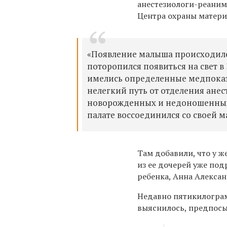
анестезиологи-реаним
Центра охраны матери
«Появление малыша происходило 
поторопился появиться на свет в
имелись определенные медпоказ
нелегкий путь от отделения ане
новорожденных и недоношенных д
палате воссоединился со своей м
Там добавили, что у ж
из ее дочерей уже под
ребенка, Анна Алекса
Недавно пятикилограм
выяснилось, предпосы