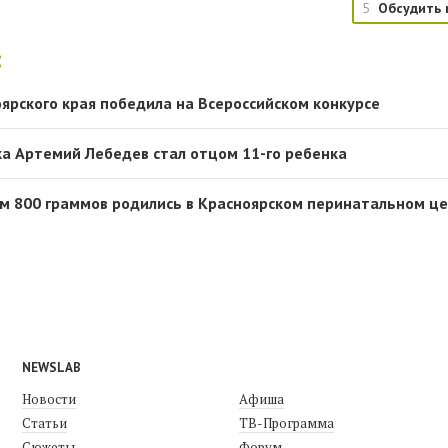
5
Обсудить 
:
оярского края победила на Всероссийском конкурсе
а Артемий Лебедев стал отцом 11-го ребенка
ом 800 граммов родились в Красноярском перинатальном ц
NEWSLAB
Новости
Афиша
Статьи
ТВ-Программа
Сюжеты
Форум