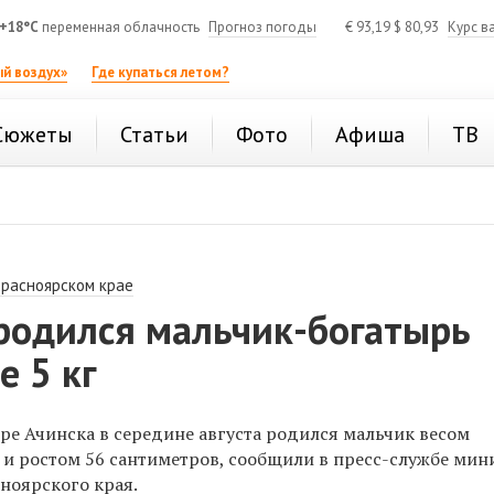
+18°C
переменная облачность
Прогноз погоды
€
93,19
$
80,93
Курс в
й воздух»
Где купаться летом?
Сюжеты
Статьи
Фото
Афиша
ТВ
Красноярском крае
 родился мальчик-богатырь
е 5 кг
ре Ачинска в середине августа родился мальчик весом
м
и ростом 56 сантиметров, сообщили в пресс-службе мин
ноярского края.