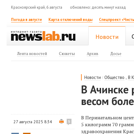
Красноярский край, 6 августа
обновлено: десять минут назад
Погода в августе
Карта отключений воды
Спецпроект «Чисты
Новости
Лента новостей
Сюжеты
Архив
Досье
/
,
Новости
Общество
В 
В Ачинске
весом боле
В Перинатальном цент
27 августа 2025 8:34
5
5 килограмм 70 грам
здравоохранения Крас