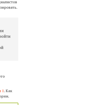
циалистов
зировать.
ии
ройти
ой
его
 1
. Как
орни.