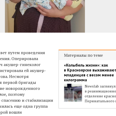
свет путем проведения
Материалы по теме
чения. Оперировала
ч акушер-гинеколог
«Колыбель жизни»: как
в Красноярске выхаживаю
систировала ей акушер-
младенцев с весом менее
гова. Несмотря
килограмма
я первой бригады
Newslab заглянул
ние новорожденного
в реанимационно
лое, поэтому
отделение красн
о спасению и стабилизации
Перинатального 
чилась еще одна группа
торой вошли