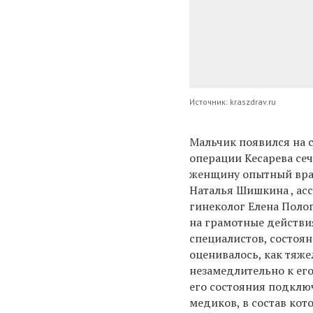
Источник: kraszdrav.ru
Мальчик появился на 
операции Кесарева се
женщину опытный вра
Наталья Шишкина , ас
гинеколог Елена Поло
на грамотные действи
специалистов, состоя
оценивалось, как тяже
незамедлительно к ег
его состояния подклю
медиков, в состав ко