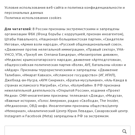
Условия использования веб-сайта и политика конфиденциальности и
персональных данных
Политика использования cookies
Для читателей:
В России признаны экстремистскими и запрещены
организации ФБК (Фонд борьбы с коррупцией, признан иноагентом),
Штабы Навального, «Национал-большевистская партия», «Свидетели
Иеговы», «Армия воли народа», «Русский общенациональный союз»,
«Движение против нелегальной иммиграции», «Правый сектор», УНА-
УНСО, УПА, «Тризуб им. Степана Бандеры», «Мизантропик дивижн»,
«Меджлис крымскотатарского народа», движение «Артподготовка»,
общероссийская политическая партия «Воля», АУЕ, батальоны «Азов» и
«Айдар». Признаны террористическими и запрещены: «Движение
Талибан», «Имарат Кавказ», «Исламское государство» (ИГ, ИГИЛ),
Джебхад-ан-Нусра, «АУМ Синрике», «Братья-мусульмане», «Аль-Каида в
странах исламского Магриба», «Сеть», «Колумбайн». В РФ признана
нежелательной деятельность «Открытой России», издания «Проект
Медиа». СМИ-иноагентами признаны: телеканал «Дождь», «Медуза»,
«Важные истории», «Голос Америки», радио «Свобода», The Insider,
«Медиазона», ОВД-инфо. Иноагентами признаны общество/центр
«Мемориал», «Аналитический Центр Юрия Левады», Сахаровский центр.
Instagram и Facebook (Metа) запрещены в РФ за экстремизм.