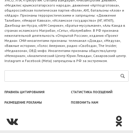
УНСО, УПА, «Тризуб им. Степана Бандеры», «Мизантропик дивижн»,
«Меджлис крымскотатарского народа», движение «Артподготовка»,
общероссийская политическая партия «Воля», АУЕ, батальоны «Азов» и
«Айдар». Признаны террористическими и запрещены: «Движение
Талибан», «Имарат Кавказ», «Исламское государство» (ИГ, ИГИЛ),
Джебхад-ан-Нусра, «АУМ Синрике», «Братья-мусульмане», «Аль-Каида в
странах исламского Магриба», «Сеть», «Колумбайн». В РФ признана
нежелательной деятельность «Открытой России», издания «Проект
Медиа». СМИ-иноагентами признаны: телеканал «Дождь», «Медуза»,
«Важные истории», «Голос Америки», радио «Свобода», The Insider,
«Медиазона», ОВД-инфо. Иноагентами признаны общество/центр
«Мемориал», «Аналитический Центр Юрия Левады», Сахаровский центр.
Instagram и Facebook (Metа) запрещены в РФ за экстремизм.
ПРАВИЛА ЦИТИРОВАНИЯ
СТАТИСТИКА ПОСЕЩЕНИЙ
РАЗМЕЩЕНИЕ РЕКЛАМЫ
ПОЗВОНИТЬ НАМ