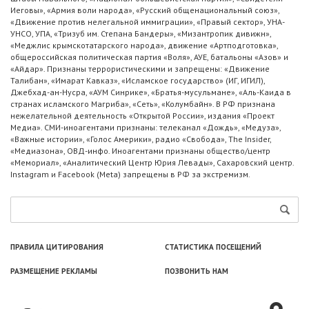
Иеговы», «Армия воли народа», «Русский общенациональный союз»,
«Движение против нелегальной иммиграции», «Правый сектор», УНА-
УНСО, УПА, «Тризуб им. Степана Бандеры», «Мизантропик дивижн»,
«Меджлис крымскотатарского народа», движение «Артподготовка»,
общероссийская политическая партия «Воля», АУЕ, батальоны «Азов» и
«Айдар». Признаны террористическими и запрещены: «Движение
Талибан», «Имарат Кавказ», «Исламское государство» (ИГ, ИГИЛ),
Джебхад-ан-Нусра, «АУМ Синрике», «Братья-мусульмане», «Аль-Каида в
странах исламского Магриба», «Сеть», «Колумбайн». В РФ признана
нежелательной деятельность «Открытой России», издания «Проект
Медиа». СМИ-иноагентами признаны: телеканал «Дождь», «Медуза»,
«Важные истории», «Голос Америки», радио «Свобода», The Insider,
«Медиазона», ОВД-инфо. Иноагентами признаны общество/центр
«Мемориал», «Аналитический Центр Юрия Левады», Сахаровский центр.
Instagram и Facebook (Metа) запрещены в РФ за экстремизм.
ПРАВИЛА ЦИТИРОВАНИЯ
СТАТИСТИКА ПОСЕЩЕНИЙ
РАЗМЕЩЕНИЕ РЕКЛАМЫ
ПОЗВОНИТЬ НАМ