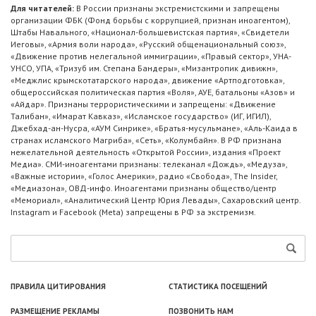
Для читателей:
В России признаны экстремистскими и запрещены
организации ФБК (Фонд борьбы с коррупцией, признан иноагентом),
Штабы Навального, «Национал-большевистская партия», «Свидетели
Иеговы», «Армия воли народа», «Русский общенациональный союз»,
«Движение против нелегальной иммиграции», «Правый сектор», УНА-
УНСО, УПА, «Тризуб им. Степана Бандеры», «Мизантропик дивижн»,
«Меджлис крымскотатарского народа», движение «Артподготовка»,
общероссийская политическая партия «Воля», АУЕ, батальоны «Азов» и
«Айдар». Признаны террористическими и запрещены: «Движение
Талибан», «Имарат Кавказ», «Исламское государство» (ИГ, ИГИЛ),
Джебхад-ан-Нусра, «АУМ Синрике», «Братья-мусульмане», «Аль-Каида в
странах исламского Магриба», «Сеть», «Колумбайн». В РФ признана
нежелательной деятельность «Открытой России», издания «Проект
Медиа». СМИ-иноагентами признаны: телеканал «Дождь», «Медуза»,
«Важные истории», «Голос Америки», радио «Свобода», The Insider,
«Медиазона», ОВД-инфо. Иноагентами признаны общество/центр
«Мемориал», «Аналитический Центр Юрия Левады», Сахаровский центр.
Instagram и Facebook (Metа) запрещены в РФ за экстремизм.
ПРАВИЛА ЦИТИРОВАНИЯ
СТАТИСТИКА ПОСЕЩЕНИЙ
РАЗМЕЩЕНИЕ РЕКЛАМЫ
ПОЗВОНИТЬ НАМ