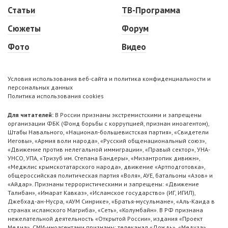
Статьи
ТВ-Программа
Сюжеты
Форум
Фото
Видео
Условия использования веб-сайта и политика конфиденциальности и
персональных данных
Политика использования cookies
Для читателей:
В России признаны экстремистскими и запрещены
организации ФБК (Фонд борьбы с коррупцией, признан иноагентом),
Штабы Навального, «Национал-большевистская партия», «Свидетели
Иеговы», «Армия воли народа», «Русский общенациональный союз»,
«Движение против нелегальной иммиграции», «Правый сектор», УНА-
УНСО, УПА, «Тризуб им. Степана Бандеры», «Мизантропик дивижн»,
«Меджлис крымскотатарского народа», движение «Артподготовка»,
общероссийская политическая партия «Воля», АУЕ, батальоны «Азов» и
«Айдар». Признаны террористическими и запрещены: «Движение
Талибан», «Имарат Кавказ», «Исламское государство» (ИГ, ИГИЛ),
Джебхад-ан-Нусра, «АУМ Синрике», «Братья-мусульмане», «Аль-Каида в
странах исламского Магриба», «Сеть», «Колумбайн». В РФ признана
нежелательной деятельность «Открытой России», издания «Проект
Медиа». СМИ-иноагентами признаны: телеканал «Дождь», «Медуза»,