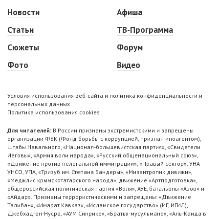
Новости
Афиша
Статьи
ТВ-Программа
Сюжеты
Форум
Фото
Видео
Условия использования веб-сайта и политика конфиденциальности и
персональных данных
Политика использования cookies
Для читателей:
В России признаны экстремистскими и запрещены
организации ФБК (Фонд борьбы с коррупцией, признан иноагентом),
Штабы Навального, «Национал-большевистская партия», «Свидетели
Иеговы», «Армия воли народа», «Русский общенациональный союз»,
«Движение против нелегальной иммиграции», «Правый сектор», УНА-
УНСО, УПА, «Тризуб им. Степана Бандеры», «Мизантропик дивижн»,
«Меджлис крымскотатарского народа», движение «Артподготовка»,
общероссийская политическая партия «Воля», АУЕ, батальоны «Азов» и
«Айдар». Признаны террористическими и запрещены: «Движение
Талибан», «Имарат Кавказ», «Исламское государство» (ИГ, ИГИЛ),
Джебхад-ан-Нусра, «АУМ Синрике», «Братья-мусульмане», «Аль-Каида в