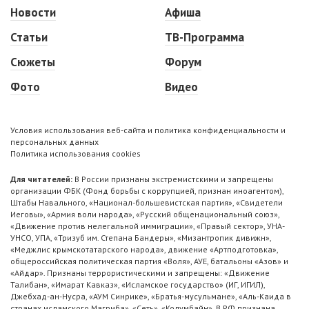
Новости
Афиша
Статьи
ТВ-Программа
Сюжеты
Форум
Фото
Видео
Условия использования веб-сайта и политика конфиденциальности и
персональных данных
Политика использования cookies
Для читателей:
В России признаны экстремистскими и запрещены
организации ФБК (Фонд борьбы с коррупцией, признан иноагентом),
Штабы Навального, «Национал-большевистская партия», «Свидетели
Иеговы», «Армия воли народа», «Русский общенациональный союз»,
«Движение против нелегальной иммиграции», «Правый сектор», УНА-
УНСО, УПА, «Тризуб им. Степана Бандеры», «Мизантропик дивижн»,
«Меджлис крымскотатарского народа», движение «Артподготовка»,
общероссийская политическая партия «Воля», АУЕ, батальоны «Азов» и
«Айдар». Признаны террористическими и запрещены: «Движение
Талибан», «Имарат Кавказ», «Исламское государство» (ИГ, ИГИЛ),
Джебхад-ан-Нусра, «АУМ Синрике», «Братья-мусульмане», «Аль-Каида в
странах исламского Магриба», «Сеть», «Колумбайн». В РФ признана