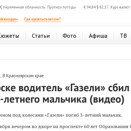
°C
переменная облачность
Прогноз погоды
€
94,84
$
82,17
Курс валют
й воздух»
Где купаться летом?
Сюжеты
Статьи
Фото
Афиша
ТВ
,
В Красноярском крае
ске водитель «Газели» сбил
-летнего мальчика (видео)
чном под колесами «Газели» погиб 3-летний мальчик.
ября вечером во дворе на проспекте
60 лет Образования С