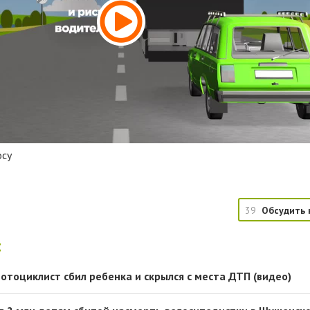
осу
39
Обсудить 
:
отоциклист сбил ребенка и скрылся с места ДТП (видео)