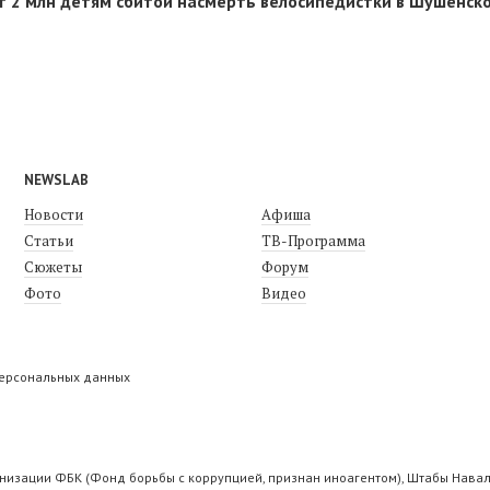
 2 млн детям сбитой насмерть велосипедистки в Шушенск
NEWSLAB
Новости
Афиша
Статьи
ТВ-Программа
Сюжеты
Форум
Фото
Видео
персональных данных
низации ФБК (Фонд борьбы с коррупцией, признан иноагентом), Штабы Навал