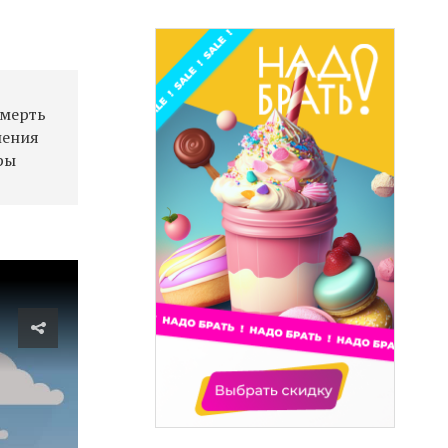
смерть
шения
ры