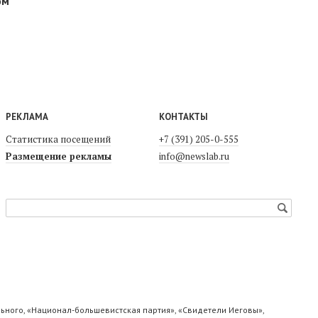
ом
РЕКЛАМА
КОНТАКТЫ
Статистика посещений
+7 (391) 205-0-555
Размещение рекламы
info@newslab.ru
ьного, «Национал-большевистская партия», «Свидетели Иеговы»,