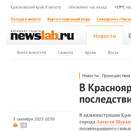
Красноярский край, 8 августа
обновлено: час назад
+19°C
пер
Погода в августе
Карта отключений воды
Спецпроект «Чисты
Новости
Лента новостей
Сюжеты
Архив
Досье
/
Новости
Происшествия
В Красноя
последств
В администрации Кра
3 сентября 2025 10:30
города
Алексея Шувал
14
позавчерашнего сильн