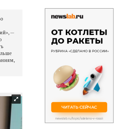
во
м
ий», —
о
ть
альше
аниям,