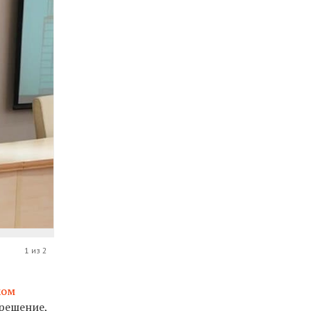
1 из 2
ком
 решение,