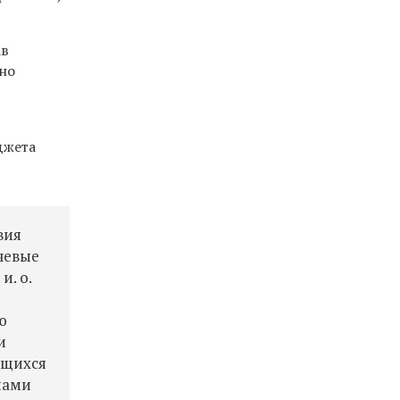
ав
жно
джета
вия
чевые
л
и. о.
ю
и
ащихся
нами