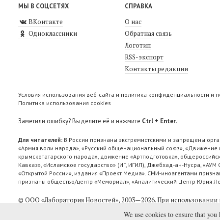
МЫ В СОЦСЕТЯХ
СПРАВКА
ВКонтакте
О нас
Одноклассники
Обратная связь
Логотип
RSS-экспорт
Контакты редакции
Условия использования веб-сайта и политика конфиденциальности и 
Политика использования cookies
Заметили ошибку? Выделите её и нажмите
Ctrl + Enter
.
Для читателей:
В России признаны экстремистскими и запрещены орга
«Армия воли народа», «Русский общенациональный союз», «Движение п
крымскотатарского народа», движение «Артподготовка», общероссийск
Кавказ», «Исламское государство» (ИГ, ИГИЛ), Джебхад-ан-Нусра, «АУМ
«Открытой России», издания «Проект Медиа». СМИ-иноагентами признан
признаны общество/центр «Мемориал», «Аналитический Центр Юрия Лев
© ООО «Лаборатория Новоcтей», 2003—2026.
При использовании 
We use cookies to ensure that you 