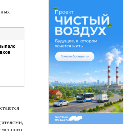
ьных
 выпало
дков
остаются
дителями,
ременного