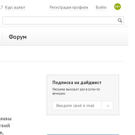
18+
17
Курс валют
Регистрация профиля
Войти
Форум
Подписка на дайджест
Рассылка выходит раз в сутки по
вечерам.
главы
твий
в,