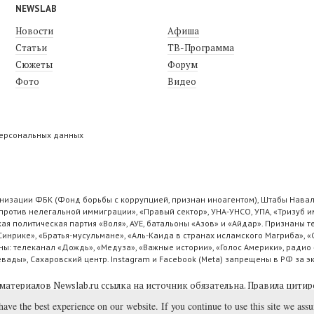
NEWSLAB
Новости
Афиша
Статьи
ТВ-Программа
Сюжеты
Форум
Фото
Видео
персональных данных
низации ФБК (Фонд борьбы с коррупцией, признан иноагентом), Штабы Навал
ротив нелегальной иммиграции», «Правый сектор», УНА-УНСО, УПА, «Тризуб и
ая политическая партия «Воля», АУЕ, батальоны «Азов» и «Айдар». Признаны
 Синрике», «Братья-мусульмане», «Аль-Каида в странах исламского Магриба», 
ы: телеканал «Дождь», «Медуза», «Важные истории», «Голос Америки», радио 
ады», Сахаровский центр. Instagram и Facebook (Metа) запрещены в РФ за э
материалов Newslab.ru ссылка на источник обязательна.
Правила цитир
have the best experience on our website. If you continue to use this site we ass