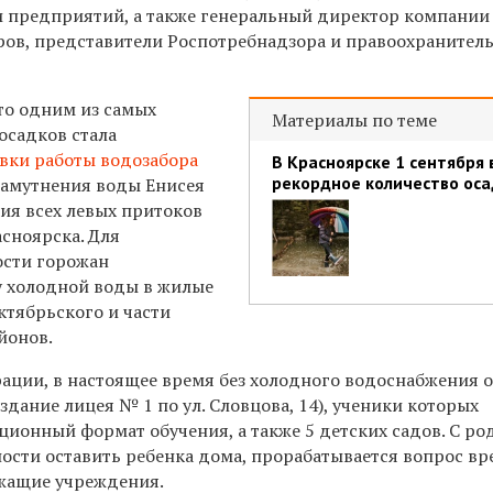
 предприятий, а также генеральный директор компании
ров, представители Роспотребнадзора и правоохранител
то одним из самых
Материалы по теме
осадков стала
вки работы водозабора
В Красноярске 1 сентября
рекордное количество оса
замутнения воды Енисея
ния всех левых притоков
сноярска. Для
ости горожан
 холодной воды в жилые
ктябрьского и части
йонов.
ции, в настоящее время без холодного водоснабжения 
 здание лицея № 1 по ул. Словцова, 14), ученики которых
ционный формат обучения, а также 5 детских садов. С ро
ности оставить ребенка дома, прорабатывается вопрос в
ежащие учреждения.