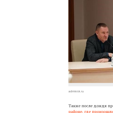
admkrsk.ru
Также после дождя п
районе, где произошл