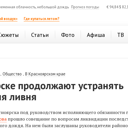
еменная облачность, небольшой дождь
Прогноз погоды
€
94,84
$
82,
й воздух»
Где купаться летом?
Сюжеты
Статьи
Фото
Афиша
ТВ
,
,
Общество
В Красноярском крае
рске продолжают устранять
ия ливня
сноярска под руководством исполняющего обязанности 
ова
прошло совещание по вопросам ликвидации последс
ого дождя. На нем были заслушаны руководители районо