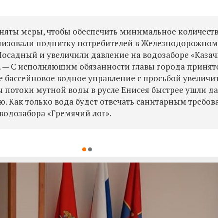
няты меры, чтобы обеспечить минимальное количест
низовали подпитку потребителей в Железнодорожно
Посадный и увеличили давление на водозаборе «Казач
. — С исполняющим обязанности главы города принят
ое
бассейновое водное управление
с просьбой увеличи
ы потоки мутной воды в русле Енисея быстрее ушли д
. Как только вода будет отвечать санитарным требов
водозабора «Гремячий лог».