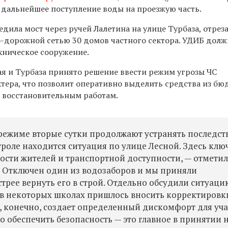
 дальнейшее поступление воды на проезжую часть.
едила мост через ручей Лалетина на улице Турбаза, отрез
о-дорожной сетью 30 домов частного сектора. УДИБ дол
хническое сооружение.
ая и Турбаза принято решение ввести режим угрозы ЧС
тера, что позволит оперативно выделить средства из бю
к восстановительным работам.
режиме вторые сутки продолжают устранять последст
троле находится ситуация по улице Лесной. Здесь клю
ости жителей и транспортной доступности, — отмети
—
Отключен один из водозаборов и мы приняли
трее вернуть его в строй. Отдельно обсудили ситуаци
 в некоторых школах пришлось вносить корректировк
о, конечно, создает определенный дискомфорт для уч
о обеспечить безопасность — это главное в принятии 