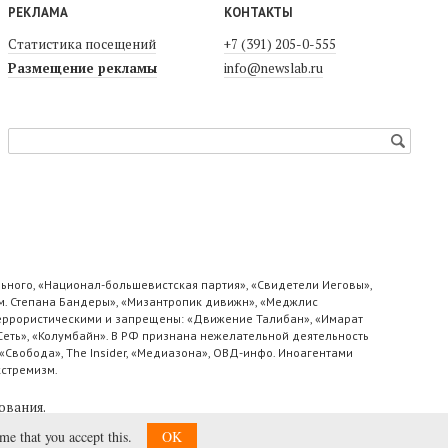
РЕКЛАМА
КОНТАКТЫ
Статистика посещений
+7 (391) 205-0-555
Размещение рекламы
info@newslab.ru
ьного, «Национал-большевистская партия», «Свидетели Иеговы»,
м. Степана Бандеры», «Мизантропик дивижн», «Меджлис
 террористическими и запрещены: «Движение Талибан», «Имарат
«Сеть», «Колумбайн». В РФ признана нежелательной деятельность
«Свобода», The Insider, «Медиазона», ОВД-инфо. Иноагентами
кстремизм.
ования
.
ume that you accept this.
OK