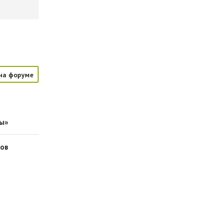
на форуме
бы»
ров