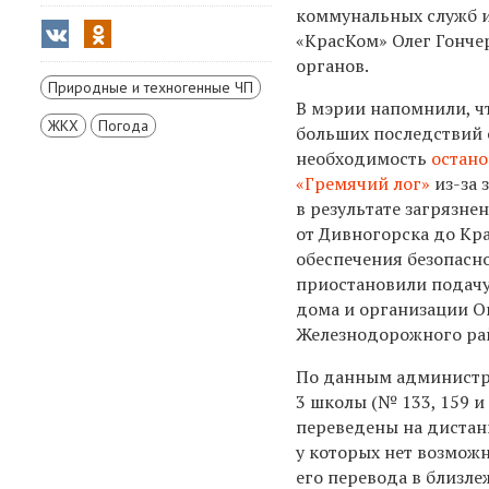
коммунальных служб и
«КрасКом» Олег Гонче
органов.​
Природные и техногенные ЧП
В мэрии напомнили, ч
ЖКХ
Погода
больших последствий 
необходимость
остано
«Гремячий лог»
из-за 
в результате загрязне
от Дивногорска до Кра
обеспечения безопасн
приостановили подачу
дома и организации О
Железнодорожного ра
По данным администра
3 школы (№ 133, 159 и
переведены на дистан
у которых нет возмож
его перевода в близл