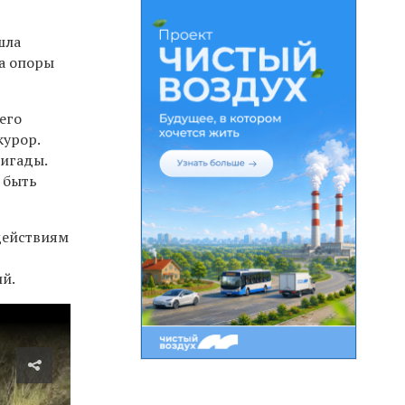
шла
ла опоры
его
курор.
ригады.
 быть
 действиям
ий.