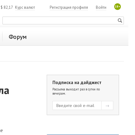
18+
4
$
82,17
Курс валют
Регистрация профиля
Войти
Форум
Подписка на дайджест
ла
Рассылка выходит раз в сутки по
вечерам.
ке