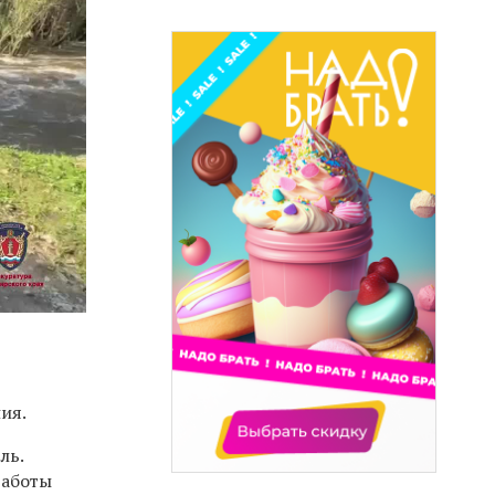
ия.
ль.
работы