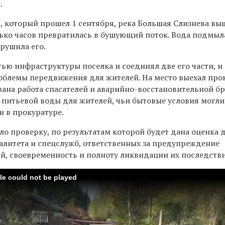
.
, который прошел 1 сентября, река Большая Слизнева вы
олько часов превратилась в бушующий поток. Вода подмы
рушила его.
ью инфраструктуры поселка и соединял две его части, и 
роблемы передвижения для жителей. На место выехал про
ана работа спасателей и аварийно-восстановительной б
 питьевой воды для жителей, чьи бытовые условия могли
и в прокуратуре.
ло проверку, по результатам которой будет дана оценка
литета и спецслужб, ответственных за предупреждение
й, своевременность и полноту ликвидации их последств
ile could not be played