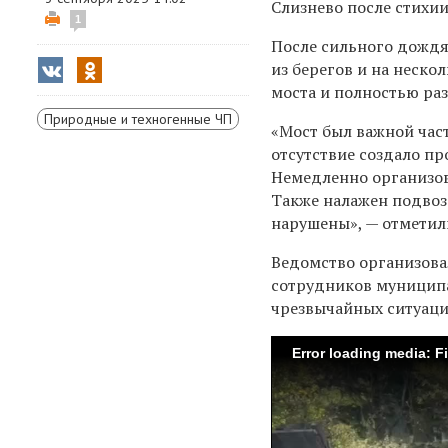
Слизнево после стихии
1
После сильного дождя
из берегов и на неск
моста и полностью раз
Природные и техногенные ЧП
«Мост был важной част
отсутствие создало п
Немедленно организов
Также налажен подвоз
нарушены», — отметил
Ведомство организова
сотрудников муниципа
чрезвычайных ситуаци
Error loading media: F