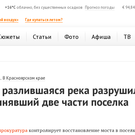
+16°C
облачно, без существенных осадков
Прогноз погоды
€
94,8
й воздух»
Где купаться летом?
Сюжеты
Статьи
Фото
Афиша
ТВ
,
В Красноярском крае
о разлившаяся река разруши
инявший две части поселка
прокуратура
контролирует восстановление моста в посел