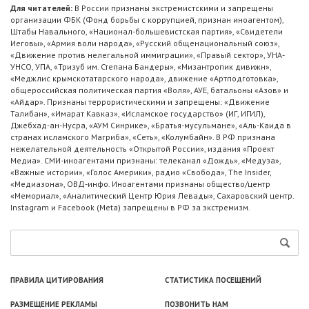
Для читателей:
В России признаны экстремистскими и запрещены
организации ФБК (Фонд борьбы с коррупцией, признан иноагентом),
Штабы Навального, «Национал-большевистская партия», «Свидетели
Иеговы», «Армия воли народа», «Русский общенациональный союз»,
«Движение против нелегальной иммиграции», «Правый сектор», УНА-
УНСО, УПА, «Тризуб им. Степана Бандеры», «Мизантропик дивижн»,
«Меджлис крымскотатарского народа», движение «Артподготовка»,
общероссийская политическая партия «Воля», АУЕ, батальоны «Азов» и
«Айдар». Признаны террористическими и запрещены: «Движение
Талибан», «Имарат Кавказ», «Исламское государство» (ИГ, ИГИЛ),
Джебхад-ан-Нусра, «АУМ Синрике», «Братья-мусульмане», «Аль-Каида в
странах исламского Магриба», «Сеть», «Колумбайн». В РФ признана
нежелательной деятельность «Открытой России», издания «Проект
Медиа». СМИ-иноагентами признаны: телеканал «Дождь», «Медуза»,
«Важные истории», «Голос Америки», радио «Свобода», The Insider,
«Медиазона», ОВД-инфо. Иноагентами признаны общество/центр
«Мемориал», «Аналитический Центр Юрия Левады», Сахаровский центр.
Instagram и Facebook (Metа) запрещены в РФ за экстремизм.
ПРАВИЛА ЦИТИРОВАНИЯ
СТАТИСТИКА ПОСЕЩЕНИЙ
РАЗМЕЩЕНИЕ РЕКЛАМЫ
ПОЗВОНИТЬ НАМ