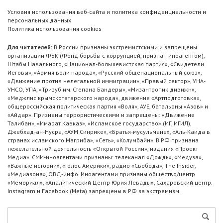
Условия использования веб-сайта и политика конфиденциальности и
персональных данных
Политика использования cookies
Для читателей:
В России признаны экстремистскими и запрещены
организации ФБК (Фонд борьбы с коррупцией, признан иноагентом),
Штабы Навального, «Национал-большевистская партия», «Свидетели
Иеговы», «Армия воли народа», «Русский общенациональный союз»,
«Движение против нелегальной иммиграции», «Правый сектор», УНА-
УНСО, УПА, «Тризуб им. Степана Бандеры», «Мизантропик дивижн»,
«Меджлис крымскотатарского народа», движение «Артподготовка»,
общероссийская политическая партия «Воля», АУЕ, батальоны «Азов» и
«Айдар». Признаны террористическими и запрещены: «Движение
Талибан», «Имарат Кавказ», «Исламское государство» (ИГ, ИГИЛ),
Джебхад-ан-Нусра, «АУМ Синрике», «Братья-мусульмане», «Аль-Каида в
странах исламского Магриба», «Сеть», «Колумбайн». В РФ признана
нежелательной деятельность «Открытой России», издания «Проект
Медиа». СМИ-иноагентами признаны: телеканал «Дождь», «Медуза»,
«Важные истории», «Голос Америки», радио «Свобода», The Insider,
«Медиазона», ОВД-инфо. Иноагентами признаны общество/центр
«Мемориал», «Аналитический Центр Юрия Левады», Сахаровский центр.
Instagram и Facebook (Metа) запрещены в РФ за экстремизм.