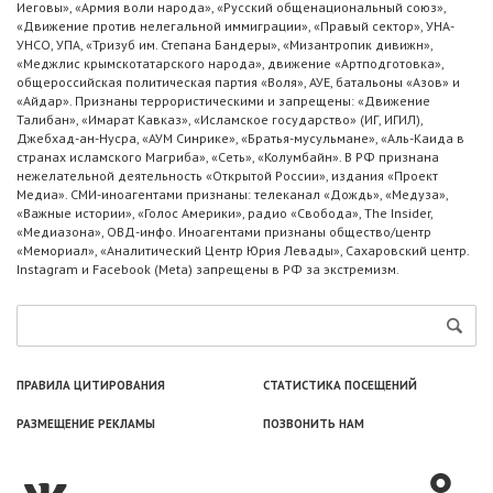
Иеговы», «Армия воли народа», «Русский общенациональный союз»,
«Движение против нелегальной иммиграции», «Правый сектор», УНА-
УНСО, УПА, «Тризуб им. Степана Бандеры», «Мизантропик дивижн»,
«Меджлис крымскотатарского народа», движение «Артподготовка»,
общероссийская политическая партия «Воля», АУЕ, батальоны «Азов» и
«Айдар». Признаны террористическими и запрещены: «Движение
Талибан», «Имарат Кавказ», «Исламское государство» (ИГ, ИГИЛ),
Джебхад-ан-Нусра, «АУМ Синрике», «Братья-мусульмане», «Аль-Каида в
странах исламского Магриба», «Сеть», «Колумбайн». В РФ признана
нежелательной деятельность «Открытой России», издания «Проект
Медиа». СМИ-иноагентами признаны: телеканал «Дождь», «Медуза»,
«Важные истории», «Голос Америки», радио «Свобода», The Insider,
«Медиазона», ОВД-инфо. Иноагентами признаны общество/центр
«Мемориал», «Аналитический Центр Юрия Левады», Сахаровский центр.
Instagram и Facebook (Metа) запрещены в РФ за экстремизм.
ПРАВИЛА ЦИТИРОВАНИЯ
СТАТИСТИКА ПОСЕЩЕНИЙ
РАЗМЕЩЕНИЕ РЕКЛАМЫ
ПОЗВОНИТЬ НАМ