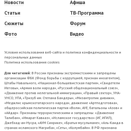
Новости
Афиша
Статьи
ТВ-Программа
Сюжеты
Форум
Фото
Видео
Условия использования веб-сайта и политика конфиденциальности и
персональных данных
Политика использования cookies
Для читателей:
В России признаны экстремистскими и запрещены
организации ФБК (Фонд борьбы с коррупцией, признан иноагентом),
Штабы Навального, «Национал-большевистская партия», «Свидетели
Иеговы», «Армия воли народа», «Русский общенациональный союз»,
«Движение против нелегальной иммиграции», «Правый сектор», УНА-
УНСО, УПА, «Тризуб им. Степана Бандеры», «Мизантропик дивижн»,
«Меджлис крымскотатарского народа», движение «Артподготовка»,
общероссийская политическая партия «Воля», АУЕ, батальоны «Азов» и
«Айдар». Признаны террористическими и запрещены: «Движение
Талибан», «Имарат Кавказ», «Исламское государство» (ИГ, ИГИЛ),
Джебхад-ан-Нусра, «АУМ Синрике», «Братья-мусульмане», «Аль-Каида в
странах исламского Магриба», «Сеть», «Колумбайн». В РФ признана