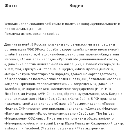
Фото
Видео
Условия использования веб-сайта и политика конфиденциальности и
персональных данных
Политика использования cookies
Для читателей:
В России признаны экстремистскими и запрещены
организации ФБК (Фонд борьбы с коррупцией, признан иноагентом),
Штабы Навального, «Национал-большевистская партия», «Свидетели
Иеговы», «Армия воли народа», «Русский общенациональный союз»,
«Движение против нелегальной иммиграции», «Правый сектор», УНА-
УНСО, УПА, «Тризуб им. Степана Бандеры», «Мизантропик дивижн»,
«Меджлис крымскотатарского народа», движение «Артподготовка»,
общероссийская политическая партия «Воля», АУЕ, батальоны «Азов» и
«Айдар». Признаны террористическими и запрещены: «Движение
Талибан», «Имарат Кавказ», «Исламское государство» (ИГ, ИГИЛ),
Джебхад-ан-Нусра, «АУМ Синрике», «Братья-мусульмане», «Аль-Каида в
странах исламского Магриба», «Сеть», «Колумбайн». В РФ признана
нежелательной деятельность «Открытой России», издания «Проект
Медиа». СМИ-иноагентами признаны: телеканал «Дождь», «Медуза»,
«Важные истории», «Голос Америки», радио «Свобода», The Insider,
«Медиазона», ОВД-инфо. Иноагентами признаны общество/центр
«Мемориал», «Аналитический Центр Юрия Левады», Сахаровский центр.
Instagram и Facebook (Metа) запрещены в РФ за экстремизм.