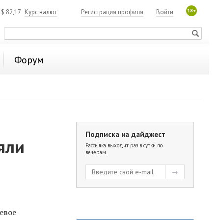
18+
4
$
82,17
Курс валют
Регистрация профиля
Войти
Форум
Подписка на дайджест
яли
Рассылка выходит раз в сутки по
вечерам.
евое