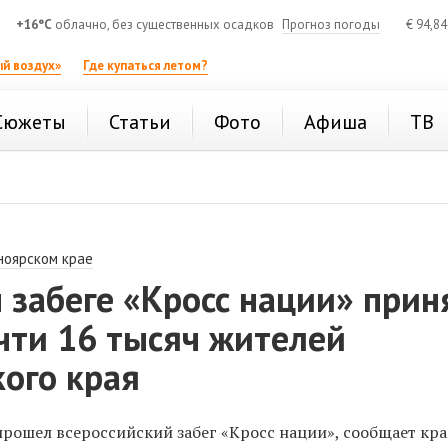
+16°C
облачно, без существенных осадков
Прогноз погоды
€
94,8
й воздух»
Где купаться летом?
Сюжеты
Статьи
Фото
Афиша
ТВ
ноярском крае
 забеге «Кросс нации» прин
чти 16 тысяч жителей
ого края
прошел всероссийский забег «Кросс нации», сообщает кра