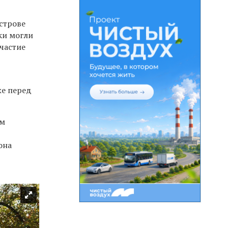
острове
ки могли
участие
же перед
ем
она