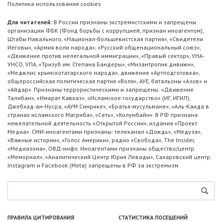
Политика использования cookies
Для читателей:
В России признаны экстремистскими и запрещены
организации ФБК (Фонд борьбы с коррупцией, признан иноагентом),
Штабы Навального, «Национал-большевистская партия», «Свидетели
Иеговы», «Армия воли народа», «Русский общенациональный союз»,
«Движение против нелегальной иммиграции», «Правый сектор», УНА-
УНСО, УПА, «Тризуб им. Степана Бандеры», «Мизантропик дивижн»,
«Меджлис крымскотатарского народа», движение «Артподготовка»,
общероссийская политическая партия «Воля», АУЕ, батальоны «Азов» и
«Айдар». Признаны террористическими и запрещены: «Движение
Талибан», «Имарат Кавказ», «Исламское государство» (ИГ, ИГИЛ),
Джебхад-ан-Нусра, «АУМ Синрике», «Братья-мусульмане», «Аль-Каида в
странах исламского Магриба», «Сеть», «Колумбайн». В РФ признана
нежелательной деятельность «Открытой России», издания «Проект
Медиа». СМИ-иноагентами признаны: телеканал «Дождь», «Медуза»,
«Важные истории», «Голос Америки», радио «Свобода», The Insider,
«Медиазона», ОВД-инфо. Иноагентами признаны общество/центр
«Мемориал», «Аналитический Центр Юрия Левады», Сахаровский центр.
Instagram и Facebook (Metа) запрещены в РФ за экстремизм.
ПРАВИЛА ЦИТИРОВАНИЯ
СТАТИСТИКА ПОСЕЩЕНИЙ