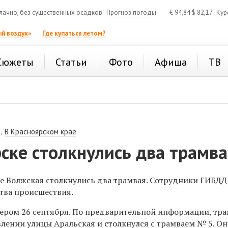
ачно, без существенных осадков
Прогноз погоды
€
94,84
$
82,17
Кур
й воздух»
Где купаться летом?
Сюжеты
Статьи
Фото
Афиша
ТВ
,
В Красноярском крае
ске столкнулись два трамв
це Волжская столкнулись два трамвая. Сотрудники ГИБДД
тва
происшествия.
ером 26 сентября. По предварительной информации, тр
влении улицы Аральская и столкнулся с трамваем №
5. Он