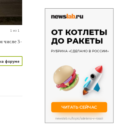
1 из 1
м числе 3-
на форуме