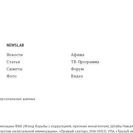
NEWSLAB
Новости
Афиша
Статьи
ТВ-Программа
Сюжеты
Форум
Фото
Видео
персональных данных
низации ФБК (Фонд борьбы с коррупцией, признан иноагентом), Штабы Навал
ротив нелегальной иммиграции», «Правый сектор», УНА-УНСО, УПА, «Тризуб и