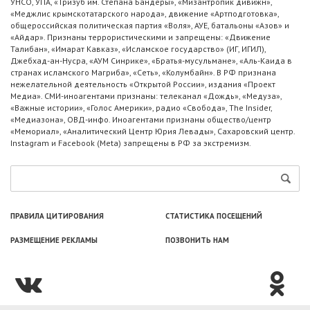
УНСО, УПА, «Тризуб им. Степана Бандеры», «Мизантропик дивижн»,
«Меджлис крымскотатарского народа», движение «Артподготовка»,
общероссийская политическая партия «Воля», АУЕ, батальоны «Азов» и
«Айдар». Признаны террористическими и запрещены: «Движение
Талибан», «Имарат Кавказ», «Исламское государство» (ИГ, ИГИЛ),
Джебхад-ан-Нусра, «АУМ Синрике», «Братья-мусульмане», «Аль-Каида в
странах исламского Магриба», «Сеть», «Колумбайн». В РФ признана
нежелательной деятельность «Открытой России», издания «Проект
Медиа». СМИ-иноагентами признаны: телеканал «Дождь», «Медуза»,
«Важные истории», «Голос Америки», радио «Свобода», The Insider,
«Медиазона», ОВД-инфо. Иноагентами признаны общество/центр
«Мемориал», «Аналитический Центр Юрия Левады», Сахаровский центр.
Instagram и Facebook (Metа) запрещены в РФ за экстремизм.
ПРАВИЛА ЦИТИРОВАНИЯ
СТАТИСТИКА ПОСЕЩЕНИЙ
РАЗМЕЩЕНИЕ РЕКЛАМЫ
ПОЗВОНИТЬ НАМ