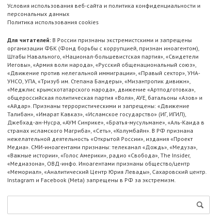
Условия использования веб-сайта и политика конфиденциальности и
персональных данных
Политика использования cookies
Для читателей:
В России признаны экстремистскими и запрещены
организации ФБК (Фонд борьбы с коррупцией, признан иноагентом),
Штабы Навального, «Национал-большевистская партия», «Свидетели
Иеговы», «Армия воли народа», «Русский общенациональный союз»,
«Движение против нелегальной иммиграции», «Правый сектор», УНА-
УНСО, УПА, «Тризуб им. Степана Бандеры», «Мизантропик дивижн»,
«Меджлис крымскотатарского народа», движение «Артподготовка»,
общероссийская политическая партия «Воля», АУЕ, батальоны «Азов» и
«Айдар». Признаны террористическими и запрещены: «Движение
Талибан», «Имарат Кавказ», «Исламское государство» (ИГ, ИГИЛ),
Джебхад-ан-Нусра, «АУМ Синрике», «Братья-мусульмане», «Аль-Каида в
странах исламского Магриба», «Сеть», «Колумбайн». В РФ признана
нежелательной деятельность «Открытой России», издания «Проект
Медиа». СМИ-иноагентами признаны: телеканал «Дождь», «Медуза»,
«Важные истории», «Голос Америки», радио «Свобода», The Insider,
«Медиазона», ОВД-инфо. Иноагентами признаны общество/центр
«Мемориал», «Аналитический Центр Юрия Левады», Сахаровский центр.
Instagram и Facebook (Metа) запрещены в РФ за экстремизм.