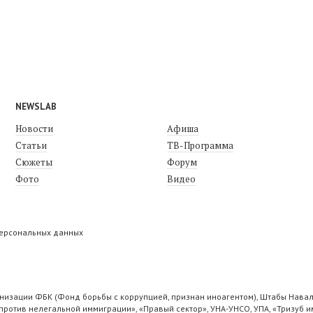
NEWSLAB
Новости
Афиша
Статьи
ТВ-Программа
Сюжеты
Форум
Фото
Видео
персональных данных
низации ФБК (Фонд борьбы с коррупцией, признан иноагентом), Штабы Навал
ротив нелегальной иммиграции», «Правый сектор», УНА-УНСО, УПА, «Тризуб и