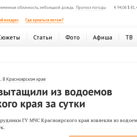
еменная облачность, небольшой дождь
Прогноз погоды
€
94,06
$
81,
й воздух»
Где купаться летом?
Сюжеты
Статьи
Фото
Афиша
ТВ
,
В Красноярском крае
 вытащили из водоемов
ого края за сутки
трудники ГУ МЧС Красноярского края извлекли из водоем
к.