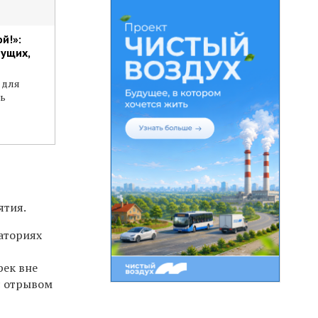
й!»:
нущих,
 для
ь
ятия.
ваториях
рек вне
с отрывом