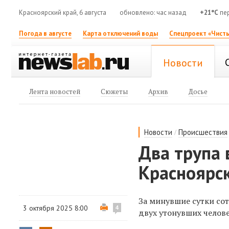
Красноярский край, 6 августа
обновлено: час назад
+21°C
пер
Погода в августе
Карта отключений воды
Спецпроект «Чисты
Новости
Лента новостей
Сюжеты
Архив
Досье
/
Новости
Происшествия
Два трупа
Красноярск
За минувшие сутки со
3 октября 2025 8:00
4
двух утонувших челове