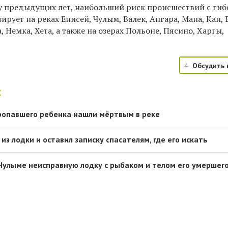
у предыдущих лет, наибольший риск происшествий с ги
рует на реках Енисей, Чулым, Валек, Ангара, Мана, Кан, 
а,
Немка, Хета, а также на озерах Польоне, Пясино, Харгы,
4
Обсудить 
:
ропавшего ребенка нашли мёртвым в реке
из лодки и оставил записку спасателям, где его искать
Чулыме неисправную лодку с рыбаком и телом его умершег