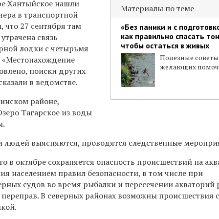
ере Хантыйское нашли
Материалы по теме
чера в транспортной
, что
27 сентября там
«Без паники и с подготовко
как правильно спасать то
 утрачена связь
чтобы остаться в живых
рной лодки с четырьмя
Полезные советы
. «М
естонахождение
желающих помоч
овлено, поиски других
казали в ведомстве.
синском районе,
Озеро Тагарское из воды
ы.
и людей выясняются, проводятся следственные меропри
то в октябре сохраняется опасность происшествий на ак
ия населением правил безопасности, в том числе при
рных судов во время рыбалки и пересечении акваторий 
переправ. В северных районах возможны происшествия 
икой.