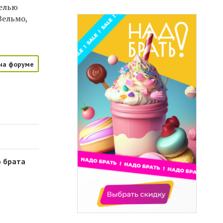
белью
Вельмо,
на форуме
о брата