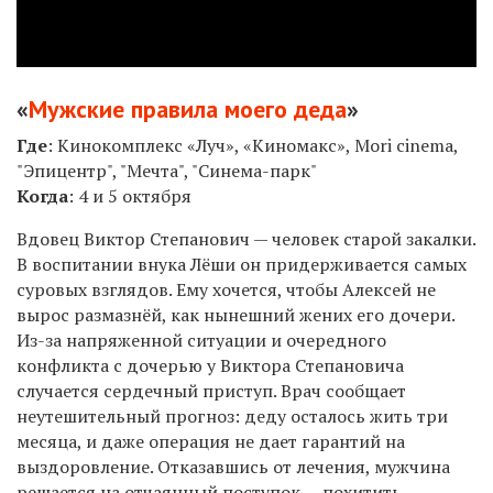
«
Мужские правила моего деда
»
Где
:
Кинокомплекс «Луч», «Киномакс», Mori cinema,
"Эпицентр", "Мечта", "Синема-парк"
Когда
:
4
и
5 октября
Вдовец Виктор Степанович — человек старой закалки.
В воспитании внука Лёши он придерживается самых
суровых взглядов. Ему хочется, чтобы Алексей не
вырос размазнёй, как нынешний жених его дочери.
Из-за напряженной ситуации и очередного
конфликта с дочерью у Виктора Степановича
случается сердечный приступ. Врач сообщает
неутешительный прогноз: деду осталось жить три
месяца, и даже операция не дает гарантий на
выздоровление. Отказавшись от лечения, мужчина
решается на отчаянный поступок — похитить