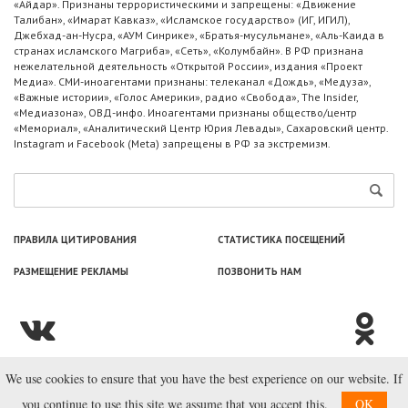
«Айдар». Признаны террористическими и запрещены: «Движение
Талибан», «Имарат Кавказ», «Исламское государство» (ИГ, ИГИЛ),
Джебхад-ан-Нусра, «АУМ Синрике», «Братья-мусульмане», «Аль-Каида в
странах исламского Магриба», «Сеть», «Колумбайн». В РФ признана
нежелательной деятельность «Открытой России», издания «Проект
Медиа». СМИ-иноагентами признаны: телеканал «Дождь», «Медуза»,
«Важные истории», «Голос Америки», радио «Свобода», The Insider,
«Медиазона», ОВД-инфо. Иноагентами признаны общество/центр
«Мемориал», «Аналитический Центр Юрия Левады», Сахаровский центр.
Instagram и Facebook (Metа) запрещены в РФ за экстремизм.
ПРАВИЛА ЦИТИРОВАНИЯ
СТАТИСТИКА ПОСЕЩЕНИЙ
РАЗМЕЩЕНИЕ РЕКЛАМЫ
ПОЗВОНИТЬ НАМ
We use cookies to ensure that you have the best experience on our website. If
© ООО «Лаборатория Новоcтей», 2003—2026.
you continue to use this site we assume that you accept this.
OK