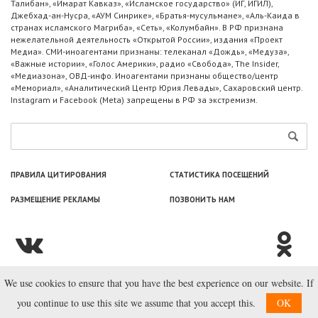
Талибан», «Имарат Кавказ», «Исламское государство» (ИГ, ИГИЛ),
Джебхад-ан-Нусра, «АУМ Синрике», «Братья-мусульмане», «Аль-Каида в
странах исламского Магриба», «Сеть», «Колумбайн». В РФ признана
нежелательной деятельность «Открытой России», издания «Проект
Медиа». СМИ-иноагентами признаны: телеканал «Дождь», «Медуза»,
«Важные истории», «Голос Америки», радио «Свобода», The Insider,
«Медиазона», ОВД-инфо. Иноагентами признаны общество/центр
«Мемориал», «Аналитический Центр Юрия Левады», Сахаровский центр.
Instagram и Facebook (Metа) запрещены в РФ за экстремизм.
ПРАВИЛА ЦИТИРОВАНИЯ
СТАТИСТИКА ПОСЕЩЕНИЙ
РАЗМЕЩЕНИЕ РЕКЛАМЫ
ПОЗВОНИТЬ НАМ
We use cookies to ensure that you have the best experience on our website. If
© ООО «Лаборатория Новоcтей», 2003—2026.
you continue to use this site we assume that you accept this.
OK