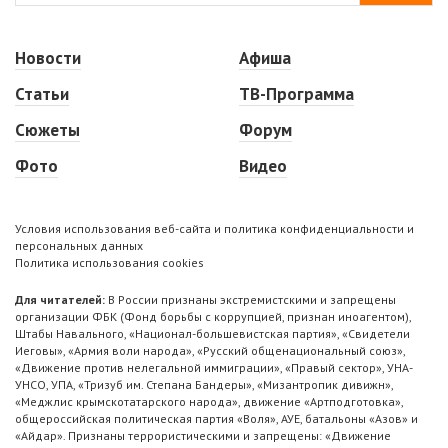
Новости
Афиша
Статьи
ТВ-Программа
Сюжеты
Форум
Фото
Видео
Условия использования веб-сайта и политика конфиденциальности и
персональных данных
Политика использования cookies
Для читателей:
В России признаны экстремистскими и запрещены
организации ФБК (Фонд борьбы с коррупцией, признан иноагентом),
Штабы Навального, «Национал-большевистская партия», «Свидетели
Иеговы», «Армия воли народа», «Русский общенациональный союз»,
«Движение против нелегальной иммиграции», «Правый сектор», УНА-
УНСО, УПА, «Тризуб им. Степана Бандеры», «Мизантропик дивижн»,
«Меджлис крымскотатарского народа», движение «Артподготовка»,
общероссийская политическая партия «Воля», АУЕ, батальоны «Азов» и
«Айдар». Признаны террористическими и запрещены: «Движение