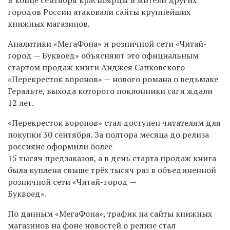
городов России
атаковали сайты крупнейших
книжных магазинов.
Аналитики «МегаФона» и
розничной сети «Читай-
город
— Буквоед»
объясняют это официальным
стартом продаж книги Анджея
Сапковского
«Перекресток воронов»
— нового романа о
ведьмаке
Геральте, выхода которого поклонники саги ждали
12
лет.
«Перекресток воронов» стал доступен читателям для
покупки
30
сентября. За
полтора месяца до
релиза
россияне оформили более
15
тысяч предзаказов, а
в
день старта продаж книга
была куплена
свыше трёх тысяч раз в
объединенной
розничной сети «Читай-город
—
Буквоед».
По
данным «МегаФона», трафик на
сайты книжных
магазинов на
фоне
новостей о
релизе стал