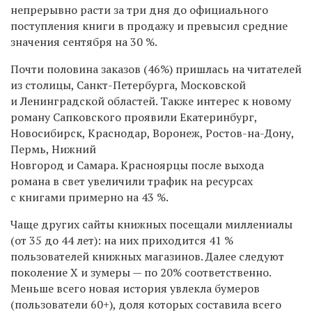
непрерывно расти за
три дня до
официального
поступления книги в
продажу и
превысил средние
значения сентября
на
30 %.
Почти половина заказов (46%) пришлась на
читателей
из
столицы,
Санкт-Петербурга, Московской
и
Ленинградской областей. Также
интерес к
новому
роману Сапковского проявили Екатеринбург,
Новосибирск, Краснодар, Воронеж, Ростов-на-Дону,
Пермь, Нижний
Новгород и
Самара. Красноярцы после выхода
романа в
свет увеличили
трафик на
ресурсах
с
книгами примерно на
43 %.
Чаще других сайты книжных посещали миллениалы
(от
35
до
44
лет):
на
них приходится
41 %
пользователей книжных магазинов. Далее
следуют
поколение
Х и
зумеры
— по
20% соответственно.
Меньше всего
новая история увлекла бумеров
(пользователи
60+), доля которых
составила всего