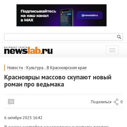
Показат
меню
/
,
Новости
Культура
В Красноярском крае
Красноярцы массово скупают новый
роман про ведьмака
Поделиться
0
13
6 октября 2025 16:42
В
конце сентября красноярцы и
жители других