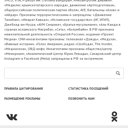
УНСО, УПА, «Тризуб им. Степана Бандеры», «Мизантропик дивижн»,
«Меджлис крымскотатарского народа», движение «Артподготовка»,
общероссийская политическая партия «Воля», АУЕ, батальоны «Азов» и
«Айдар». Признаны террористическими и запрещены: «Движение
Талибан», «Имарат Кавказ», «Исламское государство» (ИГ, ИГИЛ),
Джебхад-ан-Нусра, «АУМ Синрике», «Братья-мусульмане», «Аль-Каида в
странах исламского Магриба», «Сеть», «Колумбайн». В РФ признана
нежелательной деятельность «Открытой России», издания «Проект
Медиа». СМИ-иноагентами признаны: телеканал «Дождь», «Медуза»,
«Важные истории», «Голос Америки», радио «Свобода», The Insider,
«Медиазона», ОВД-инфо. Иноагентами признаны общество/центр
«Мемориал», «Аналитический Центр Юрия Левады», Сахаровский центр.
Instagram и Facebook (Metа) запрещены в РФ за экстремизм.
ПРАВИЛА ЦИТИРОВАНИЯ
СТАТИСТИКА ПОСЕЩЕНИЙ
РАЗМЕЩЕНИЕ РЕКЛАМЫ
ПОЗВОНИТЬ НАМ