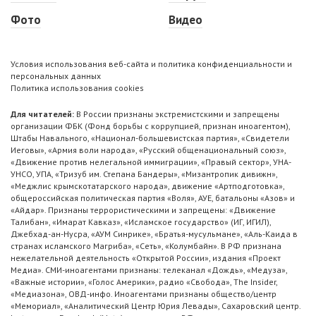
Фото
Видео
Условия использования веб-сайта и политика конфиденциальности и
персональных данных
Политика использования cookies
Для читателей:
В России признаны экстремистскими и запрещены
организации ФБК (Фонд борьбы с коррупцией, признан иноагентом),
Штабы Навального, «Национал-большевистская партия», «Свидетели
Иеговы», «Армия воли народа», «Русский общенациональный союз»,
«Движение против нелегальной иммиграции», «Правый сектор», УНА-
УНСО, УПА, «Тризуб им. Степана Бандеры», «Мизантропик дивижн»,
«Меджлис крымскотатарского народа», движение «Артподготовка»,
общероссийская политическая партия «Воля», АУЕ, батальоны «Азов» и
«Айдар». Признаны террористическими и запрещены: «Движение
Талибан», «Имарат Кавказ», «Исламское государство» (ИГ, ИГИЛ),
Джебхад-ан-Нусра, «АУМ Синрике», «Братья-мусульмане», «Аль-Каида в
странах исламского Магриба», «Сеть», «Колумбайн». В РФ признана
нежелательной деятельность «Открытой России», издания «Проект
Медиа». СМИ-иноагентами признаны: телеканал «Дождь», «Медуза»,
«Важные истории», «Голос Америки», радио «Свобода», The Insider,
«Медиазона», ОВД-инфо. Иноагентами признаны общество/центр
«Мемориал», «Аналитический Центр Юрия Левады», Сахаровский центр.