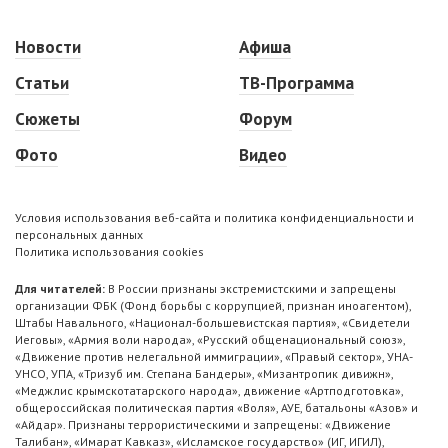
Новости
Афиша
Статьи
ТВ-Программа
Сюжеты
Форум
Фото
Видео
Условия использования веб-сайта и политика конфиденциальности и
персональных данных
Политика использования cookies
Для читателей:
В России признаны экстремистскими и запрещены
организации ФБК (Фонд борьбы с коррупцией, признан иноагентом),
Штабы Навального, «Национал-большевистская партия», «Свидетели
Иеговы», «Армия воли народа», «Русский общенациональный союз»,
«Движение против нелегальной иммиграции», «Правый сектор», УНА-
УНСО, УПА, «Тризуб им. Степана Бандеры», «Мизантропик дивижн»,
«Меджлис крымскотатарского народа», движение «Артподготовка»,
общероссийская политическая партия «Воля», АУЕ, батальоны «Азов» и
«Айдар». Признаны террористическими и запрещены: «Движение
Талибан», «Имарат Кавказ», «Исламское государство» (ИГ, ИГИЛ),