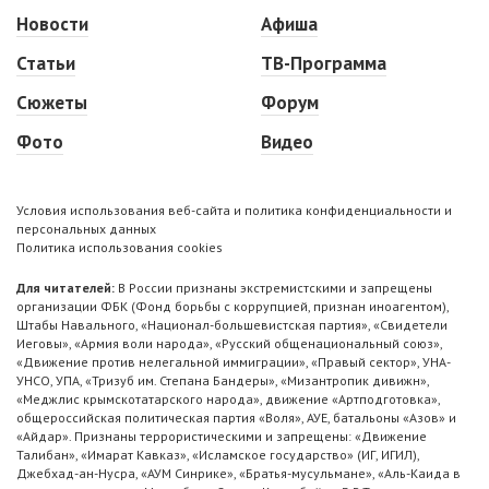
Новости
Афиша
Статьи
ТВ-Программа
Сюжеты
Форум
Фото
Видео
Условия использования веб-сайта и политика конфиденциальности и
персональных данных
Политика использования cookies
Для читателей:
В России признаны экстремистскими и запрещены
организации ФБК (Фонд борьбы с коррупцией, признан иноагентом),
Штабы Навального, «Национал-большевистская партия», «Свидетели
Иеговы», «Армия воли народа», «Русский общенациональный союз»,
«Движение против нелегальной иммиграции», «Правый сектор», УНА-
УНСО, УПА, «Тризуб им. Степана Бандеры», «Мизантропик дивижн»,
«Меджлис крымскотатарского народа», движение «Артподготовка»,
общероссийская политическая партия «Воля», АУЕ, батальоны «Азов» и
«Айдар». Признаны террористическими и запрещены: «Движение
Талибан», «Имарат Кавказ», «Исламское государство» (ИГ, ИГИЛ),
Джебхад-ан-Нусра, «АУМ Синрике», «Братья-мусульмане», «Аль-Каида в