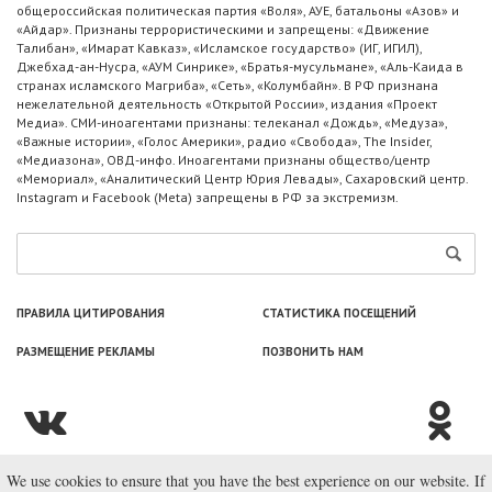
общероссийская политическая партия «Воля», АУЕ, батальоны «Азов» и
«Айдар». Признаны террористическими и запрещены: «Движение
Талибан», «Имарат Кавказ», «Исламское государство» (ИГ, ИГИЛ),
Джебхад-ан-Нусра, «АУМ Синрике», «Братья-мусульмане», «Аль-Каида в
странах исламского Магриба», «Сеть», «Колумбайн». В РФ признана
нежелательной деятельность «Открытой России», издания «Проект
Медиа». СМИ-иноагентами признаны: телеканал «Дождь», «Медуза»,
«Важные истории», «Голос Америки», радио «Свобода», The Insider,
«Медиазона», ОВД-инфо. Иноагентами признаны общество/центр
«Мемориал», «Аналитический Центр Юрия Левады», Сахаровский центр.
Instagram и Facebook (Metа) запрещены в РФ за экстремизм.
ПРАВИЛА ЦИТИРОВАНИЯ
СТАТИСТИКА ПОСЕЩЕНИЙ
РАЗМЕЩЕНИЕ РЕКЛАМЫ
ПОЗВОНИТЬ НАМ
We use cookies to ensure that you have the best experience on our website. If
© ООО «Лаборатория Новоcтей», 2003—2026.