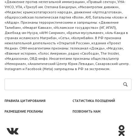
«Движение против нелегальной иммиграции», «Правый сектор», УНА-
УНСО, УПА, «Тризуб им. Степана Бандеры», «Мизантропик дивижн»,
«Меджлис крымскотатарского народа», движение «Артподготовка»,
общероссийская политическая партия «Воля», АУЕ, батальоны «Азов» и
«Айдар». Признаны террористическими и запрещены: «Движение
Талибан», «Имарат Кавказ», «Исламское государство» (ИГ, ИГИЛ),
Джебхад-ан-Нусра, «АУМ Синрике», «Братья-мусульмане», «Аль-Каида в
странах исламского Магриба», «Сеть», «Колумбайн». В РФ признана
нежелательной деятельность «Открытой России», издания «Проект
Медиа». СМИ-иноагентами признаны: телеканал «Дождь», «Медуза»,
«Важные истории», «Голос Америки», радио «Свобода», The Insider,
«Медиазона», ОВД-инфо. Иноагентами признаны общество/центр
«Мемориал», «Аналитический Центр Юрия Левады», Сахаровский центр.
Instagram и Facebook (Metа) запрещены в РФ за экстремизм.
ПРАВИЛА ЦИТИРОВАНИЯ
СТАТИСТИКА ПОСЕЩЕНИЙ
РАЗМЕЩЕНИЕ РЕКЛАМЫ
ПОЗВОНИТЬ НАМ