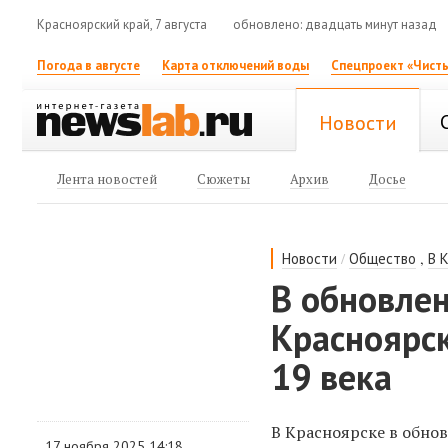
Красноярский край, 7 августа
обновлено: двадцать минут назад
Погода в августе
Карта отключений воды
Спецпроект «Чисты
Новости
Лента новостей
Сюжеты
Архив
Досье
/
,
Новости
Общество
В 
В обновле
Красноярск
19 века
В Красноярске в обно
17 ноября 2025 14:18