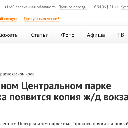
+16°C
переменная облачность
Прогноз погоды
€
94,06
$
81,41
Кур
й воздух»
Где купаться летом?
Сюжеты
Статьи
Фото
Афиша
ТВ
Красноярском крае
нном Центральном парке
а появится копия ж/д вокз
вленном Центральном парке им. Горького появится новы