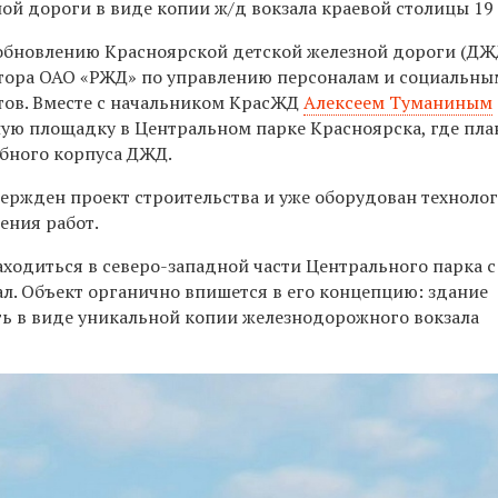
ой дороги в виде копии ж/д вокзала краевой столицы 19 
обновлению Красноярской детской железной дороги (ДЖ
тора ОАО «РЖД» по управлению персоналам и социальны
тов. Вместе с начальником КрасЖД
Алексеем Туманиным
ную площадку в Центральном парке Красноярска, где пла
ебного корпуса ДЖД.
ержден проект строительства и уже оборудован техноло
ения работ.
аходиться в северо-западной части Центрального парка 
ал. Объект органично впишется в его концепцию: здание
ь в виде уникальной копии железнодорожного вокзала