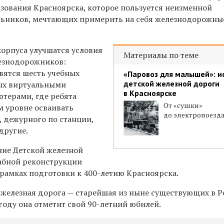
зования Красноярска, которое пользуется неизменной
льников, мечтающих примерить на себя железнодорожны
корпуса улучшатся условия
Материалы по теме
езнодорожников:
вятся шесть учебных
«Паровоз для малышей»: и
детской железной дороги
ых виртуальными
в Красноярске
терами, где ребята
От «сушки»
м уровне осваивать
до электропоезд
 дежурного по станции,
другие.
ние Детской железной
абной реконструкции
 рамках подготовки к 400-летию Красноярска.
 железная дорога — старейшая из ныне существующих в Р
 году она отметит свой 90-летний юбилей.