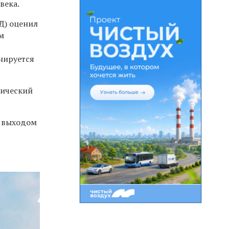
века.
Д) оценил
м
нируется
гический
с выходом