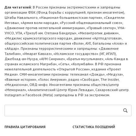
Для читателей:
В России признаны экстремистскими и запрещены
организации ФБК (Фонд борьбы с коррупцией, признан иноагентом),
Штабы Навального, «Национал-большевистская партия», «Свидетели
Иеговы», «Армия воли народа», «Русский общенациональный союз»,
«Движение против нелегальной иммиграции», «Правый сектор», УНА-
УНСО, УПА, «Тризуб им. Степана Бандеры», «Мизантропик дивижн»,
«Меджлис крымскотатарского народа», движение «Артподготовка»,
общероссийская политическая партия «Воля», АУЕ, батальоны «Азов» и
«Айдар». Признаны террористическими и запрещены: «Движение
Талибан», «Имарат Кавказ», «Исламское государство» (ИГ, ИГИЛ),
Джебхад-ан-Нусра, «АУМ Синрике», «Братья-мусульмане», «Аль-Каида в
странах исламского Магриба», «Сеть», «Колумбайн». В РФ признана
нежелательной деятельность «Открытой России», издания «Проект
Медиа». СМИ-иноагентами признаны: телеканал «Дождь», «Медуза»,
«Важные истории», «Голос Америки», радио «Свобода», The Insider,
«Медиазона», ОВД-инфо. Иноагентами признаны общество/центр
«Мемориал», «Аналитический Центр Юрия Левады», Сахаровский центр.
Instagram и Facebook (Metа) запрещены в РФ за экстремизм.
ПРАВИЛА ЦИТИРОВАНИЯ
СТАТИСТИКА ПОСЕЩЕНИЙ