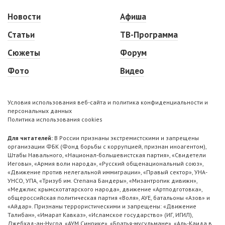
Новости
Афиша
Статьи
ТВ-Программа
Сюжеты
Форум
Фото
Видео
Условия использования веб-сайта и политика конфиденциальности и
персональных данных
Политика использования cookies
Для читателей:
В России признаны экстремистскими и запрещены
организации ФБК (Фонд борьбы с коррупцией, признан иноагентом),
Штабы Навального, «Национал-большевистская партия», «Свидетели
Иеговы», «Армия воли народа», «Русский общенациональный союз»,
«Движение против нелегальной иммиграции», «Правый сектор», УНА-
УНСО, УПА, «Тризуб им. Степана Бандеры», «Мизантропик дивижн»,
«Меджлис крымскотатарского народа», движение «Артподготовка»,
общероссийская политическая партия «Воля», АУЕ, батальоны «Азов» и
«Айдар». Признаны террористическими и запрещены: «Движение
Талибан», «Имарат Кавказ», «Исламское государство» (ИГ, ИГИЛ),
Джебхад-ан-Нусра, «АУМ Синрике», «Братья-мусульмане», «Аль-Каида в