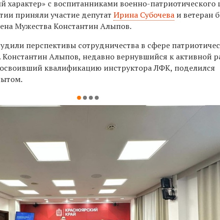
 характер» с воспитанниками военно-патриотического 
тии приняли участие депутат
Ирина Субочева
и ветеран 
дена Мужества Константин Алыпов.
судили перспективы сотрудничества в сфере патриотиче
 Константин Алыпов, недавно вернувшийся к активной р
 освоивший квалификацию инструктора ЛФК, поделился
пытом.