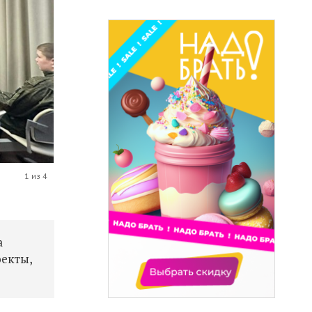
1 из 4
а
оекты,