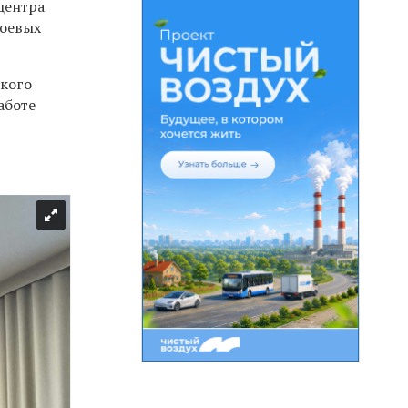
центра
боевых
ского
аботе