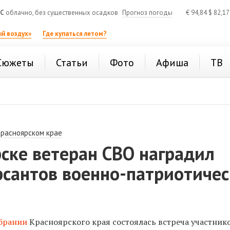
°C
облачно, без существенных осадков
Прогноз погоды
€
94,84
$
82,1
й воздух»
Где купаться летом?
Сюжеты
Статьи
Фото
Афиша
ТВ
Красноярском крае
ске ветеран СВО наградил
рсантов военно-патриотичес
брании
Красноярского края состоялась встреча участник