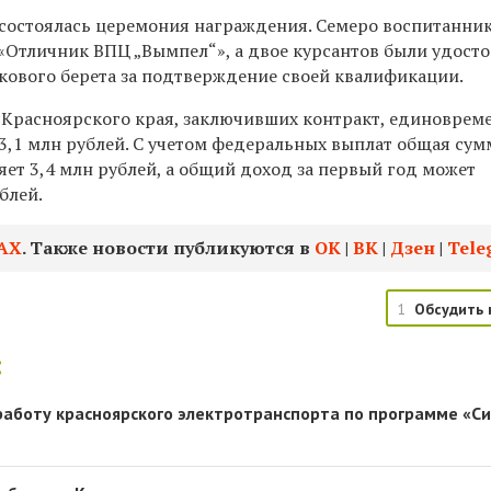
 состоялась церемония награждения. Семеро воспитанни
 «Отличник ВПЦ „Вымпел“», а двое курсантов были удост
кового берета за подтверждение своей квалификации.
 Красноярского края, заключивших контракт, единоврем
3,1 млн рублей. С учетом федеральных выплат общая сум
яет 3,4 млн рублей, а общий доход за первый год может
блей.
АХ
. Также новости публикуются в
ОК
|
ВК
|
Дзен
|
Tele
1
Обсудить 
:
работу красноярского электротранспорта по программе «С