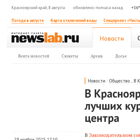
Красноярский край, 8 августа
обновлено: полчаса назад
+16
Погода в августе
Карта отключений воды
Спецпроект «Чисты
Новости
Лента новостей
Сюжеты
Архив
Досье
/
,
Новости
Общество
В 
В Краснояр
лучших ку
центра
В
Законодательном со
29 ноября 2025 17:10