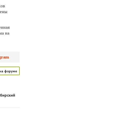
ков
оены
енная
ма на
gram
на форуме
ибирский