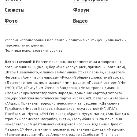
Сюжеты
Форум
Фото
Видео
Условия использования веб-сайта и политика конфиденциальности и
персональных данных
Политика использования cookies
Для читателей:
В России признаны экстремистскими и запрещены
организации ФБК (Фонд борьбы с коррупцией, признан иноагентом),
Штабы Навального, «Национал-большевистская партия», «Свидетели
Иеговы», «Армия воли народа», «Русский общенациональный союз»,
«Движение против нелегальной иммиграции», «Правый сектор», УНА-
УНСО, УПА, «Тризуб им. Степана Бандеры», «Мизантропик дивижн»,
«Меджлис крымскотатарского народа», движение «Артподготовка»,
общероссийская политическая партия «Воля», АУЕ, батальоны «Азов» и
«Айдар». Признаны террористическими и запрещены: «Движение
Талибан», «Имарат Кавказ», «Исламское государство» (ИГ, ИГИЛ),
Джебхад-ан-Нусра, «АУМ Синрике», «Братья-мусульмане», «Аль-Каида в
странах исламского Магриба», «Сеть», «Колумбайн». В РФ признана
нежелательной деятельность «Открытой России», издания «Проект
Медиа». СМИ-иноагентами признаны: телеканал «Дождь», «Медуза»,
«Важные истории», «Голос Америки», радио «Свобода», The Insider,